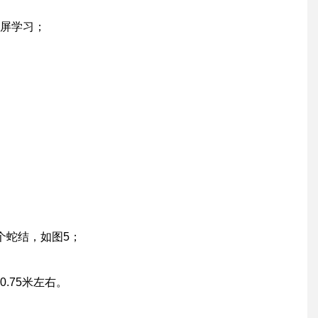
是距两端0.75米处，打一
蛇结
；为方便大家学习，图3用
向；打结后效果见图4；
屏学习；