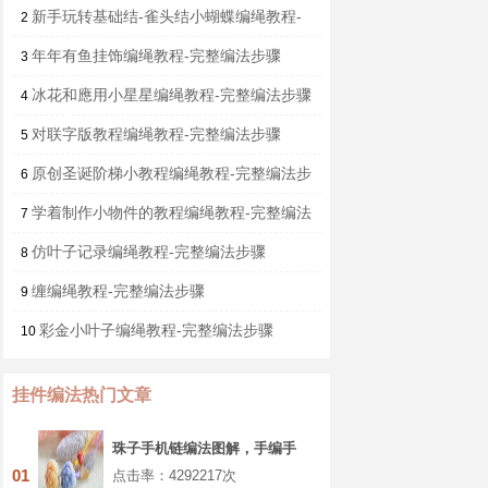
新手玩转基础结-雀头结小蝴蝶编绳教程-
2
完整编法步骤
年年有鱼挂饰编绳教程-完整编法步骤
3
冰花和應用小星星编绳教程-完整编法步骤
4
对联字版教程编绳教程-完整编法步骤
5
原创圣诞阶梯小教程编绳教程-完整编法步
6
骤
学着制作小物件的教程编绳教程-完整编法
7
步骤
仿叶子记录编绳教程-完整编法步骤
8
缠编绳教程-完整编法步骤
9
彩金小叶子编绳教程-完整编法步骤
10
挂件编法热门文章
珠子手机链编法图解，手编手
机链连接教程
01
点击率：4292217次