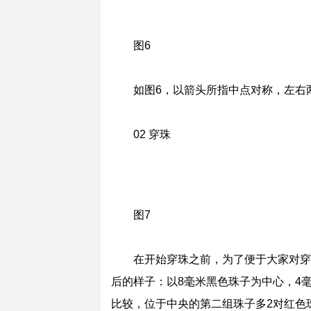
图4
图5
在距离第一个蛇结1厘米处，再打一
图中箭头所指，是绳的中央，距两端0
图6