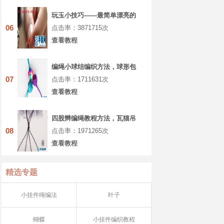
玩玉小技巧——最简单漂亮的
玉器挂件打结方法
06
点击率：3871715次
查看教程
编绳小球结编织方法，球形包
包小挂件详细做法
07
点击率：1711631次
查看教程
四股辫编绳教程方法，瓦猫吊
坠做法图解
08
点击率：1971265次
查看教程
精选专题
小挂件绳编法
叶子
蝴蝶
小挂件编织教程