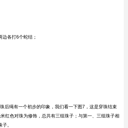
个蛇结，如图5；
.75米左右。