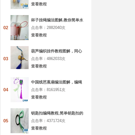
查看教程
杯子挂绳编法图解,教你简单水
杯绳子如何编
02
点击率：2882040次
查看教程
葫芦编织挂件教程图解，同心
结包挂编绳教程
03
点击率：4862033次
查看教程
中国线芭蕉扇编法图解，编绳
扇子的制作过程
04
点击率：8161951次
查看教程
钥匙扣编绳教程,简单钥匙扣的
编法图解
05
点击率：4371724次
查看教程