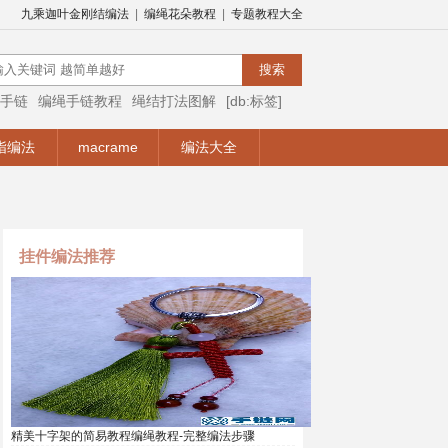
九乘迦叶金刚结编法
|
编绳花朵教程
|
专题教程大全
手链
编绳手链教程
绳结打法图解
[db:标签]
编绳视频
编绳手链视频教程
手链编法
指编法
macrame
编法大全
挂件编法推荐
精美十字架的简易教程编绳教程-完整编法步骤