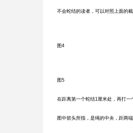
图3
将这两根绳平行对齐，在绳中央，也就
编号，显示了在打结过程中，两根绳的走
蛇结
图解源于网络截屏，感谢制作者
不会蛇结的读者，可以对照上面的截