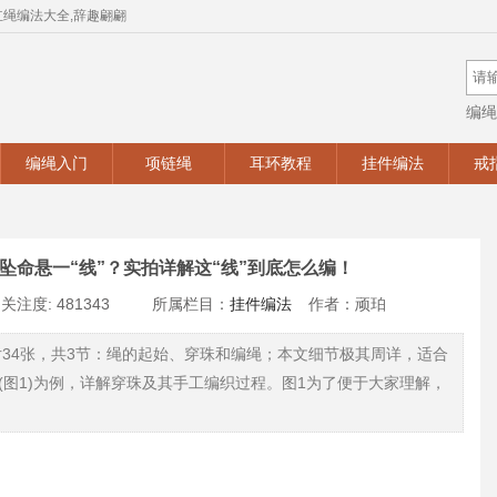
红绳编法大全,辞趣翩翩
编绳
手工
编绳入门
项链绳
耳环教程
挂件编法
戒
坠命悬一“线”？实拍详解这“线”到底怎么编！
关注度: 481343
所属栏目：
挂件编法
作者：顽珀
片34张，共3节：绳的起始、穿珠和编绳；本文细节极其周详，适合
图1)为例，详解穿珠及其手工编织过程。图1为了便于大家理解，