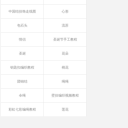
中国结挂饰走线图
心形
包石头
流苏
情侣
圣诞节手工教程
圣诞
花朵
钥匙扣编织教程
桃花
团锦结
绳绳
伞绳
壁挂编织视频教程
彩虹七彩编绳教程
莲花