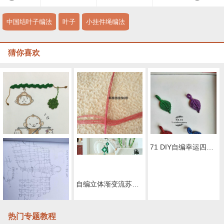
中国结叶子编法
叶子
小挂件绳编法
猜你喜欢
金叶子编绳教程-完整编法步骤
彩金小叶子编绳教程-完整编法步骤
绿叶手链+四叶草小挂坠 组合贴画编绳教程-完整编法步骤
自编立体渐变流苏四叶草小清新挂件编织视频教程
71 DIY自编幸运四叶草精致款水晶手绳视频教程
热门专题教程