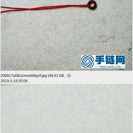
200917af3b1mrve9i9gclf.jpg (48.61 KB, : 0)
2019-2-19 20:09