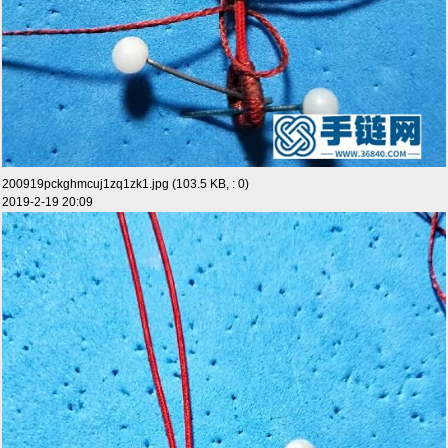
200919pckghmcuj1zq1zk1.jpg (103.5 KB, : 0)
2019-2-19 20:09