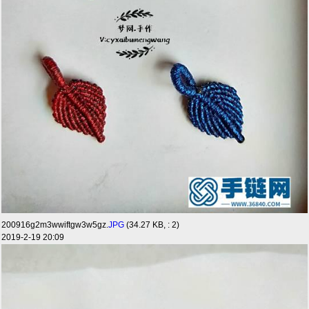
200916g2m3wwiftgw3w5gz.
JPG
(34.27 KB, : 2)
2019-2-19 20:09