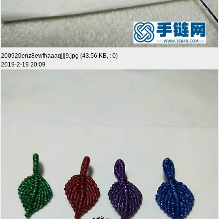
200920enz8ewfhaaaqjjj9.jpg (43.56 KB, : 0)
2019-2-19 20:09