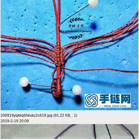
200919yqkkq6hkukz2c619.jpg (91.22 KB, : 1)
2019-2-19 20:09