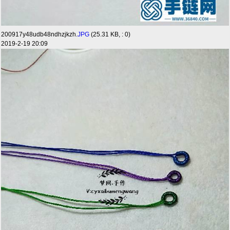
200917y48udb48ndhzjkzh.
JPG
(25.31 KB, : 0)
2019-2-19 20:09