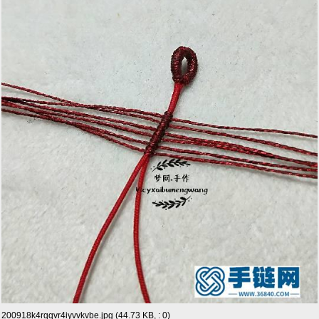
200918k4rqqvr4iyvvkvbe.jpg (44.73 KB, : 0)