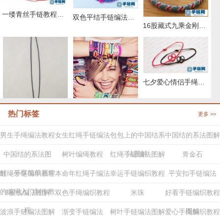
一缕青丝手链教程图解，抖音头发青丝手绳的编织教程
双色平结手链编法图解，附平结手链收尾方法
16股藏式九乘金刚结编法，藏叶金刚绳的编法图解
七夕爱心情侣手绳，有对象的你一定要学着做
热门标签
更多 >>
两股绳金刚结编法图解,手编绳收尾结怎么打结
29种编绳手链教程，详细清楚热门款式的图解
男生手绳编法教程
女生红绳手链编法
包包上的中国结系
中国结的系法图解
法图解
中国结的系法图
树叶编绳教程
红绳手链编法图解
青金石
解，分享简单易学
红绳手链编织教程
本命年红绳子编法
幸运手链编织教程
平安扣手链编法
的编绳入门制作教
8股线编法图解
双色手绳编织教程
米珠
好看手链编织教程
程
图解
波浪手链编法图解
渐变手链编法
树叶手链编法图解
爱心手绳编织教程