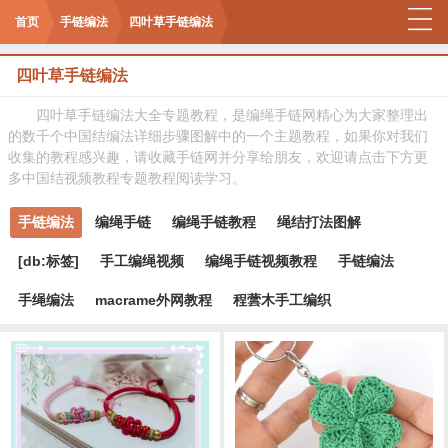
首页
手链编法
四叶草手链编法
四叶草手链编法
四叶草手链编法大全专题教程，是编绳手链网精心为大家整理出
的数千个中国结编法详细步骤图解中的一个主题教程，如果你对我们
收集的教程感兴趣，请收藏手链网并分享给朋友，欢迎请点击下方更
多中国结视频教程专题教程阅读学习。
手链编法
编绳手链
编绳手链教程
绳结打法图解
[db:标签]
手工编绳视频
编绳手链视频教程
手链编法
手绳编法
macrame外网教程
程蕓木手工编织