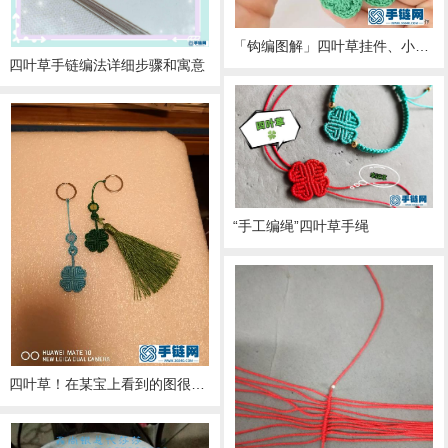
「钩编图解」四叶草挂件、小马和美人鱼尾剪刀套图解
四叶草手链编法详细步骤和寓意
“手工编绳”四叶草手绳
四叶草！在某宝上看到的图很漂亮！自己琢磨了下做了一个！编绳教程-完整编法步骤