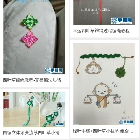
幸运四叶草辫绳过程编绳教程-完整编法步骤
四叶草编绳教程-完整编法步骤
绿叶手链+四叶草小挂坠 组合贴画编绳教程-完整编法步骤
自编立体渐变流苏四叶草小清新挂件编织视频教程