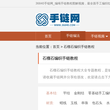
36840手链网_编绳手链教程图解视频，最全面手工编织
手链编法
首页
手链视频
当前位置：
首页
>
石榴石编织手链教程
石榴石编织手链教程
石榴石编织手链教程大全专题教程，是
请收藏手链网并分享给朋友，欢迎请点击下
基本结:
平结
金刚结
零基础手工编
材质:
蜡线
玉线
串珠
包石头
水