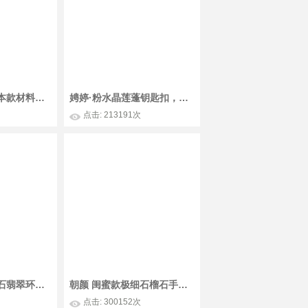
石榴石极细手绳 本款材料包已更新为二股辫的 更简单哦～搜索朝颜看新教程制作
娉婷·粉水晶莲蓬钥匙扣，用了我喜欢的草莓晶石榴石搭配粉晶莲蓬和藕粉流苏，超少女的~
点击: 213191次
江流月 极细石榴石翡翠环手绳 很典雅的银灰色和酒红色哦
朝颜 闺蜜款极细石榴石手绳 DIY视频教程 这款是改版哦更适合零基础新手制作
点击: 300152次