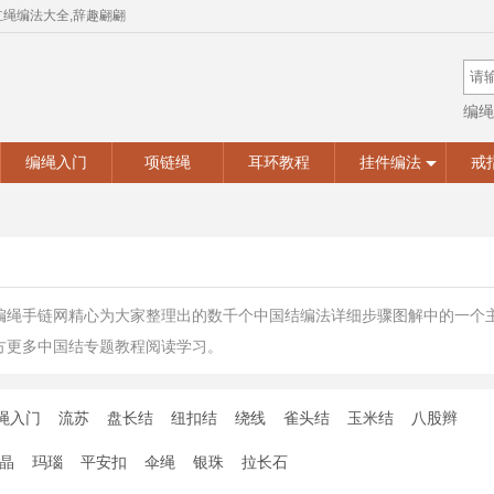
红绳编法大全,辞趣翩翩
编绳
手工
编绳入门
项链绳
耳环教程
挂件编法
戒
编绳手链网精心为大家整理出的数千个中国结编法详细步骤图解中的一个
方更多中国结专题教程阅读学习。
绳入门
流苏
盘长结
纽扣结
绕线
雀头结
玉米结
八股辫
晶
玛瑙
平安扣
伞绳
银珠
拉长石