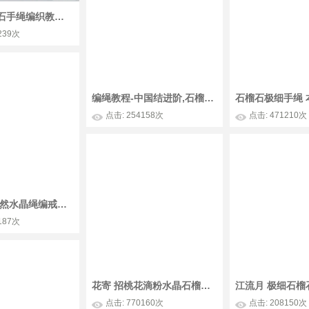
斜卷结石榴石手绳编织教程视频
239次
编绳教程-中国结进阶,石榴石蛇结红手绳
点击: 254158次
点击: 471210次
丝黛 极细天然水晶绳编戒指 红绳戒指，又是极细款的挑战哦`我心爱的草莓晶月光石石榴石每天换一个戴~
187次
花寄 招桃花滴粉水晶石榴石手绳DIY教程 漂亮的樱花粉和古典的中国红哪个更合你的心意呢 希望这条手链可以守护爱情~
点击: 770160次
点击: 208150次