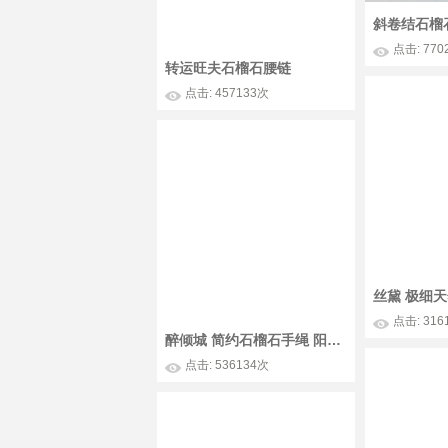
点击: 770
转运旺夫石榴石腰链
点击: 457133次
点击: 316
醉倾城 简约石榴石手绳 阳光下闪耀着美美的光泽，净透的酒红色石榴石也是一月的诞生石哦~
点击: 536134次