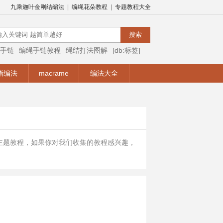
九乘迦叶金刚结编法
|
编绳花朵教程
|
专题教程大全
手链
编绳手链教程
绳结打法图解
[db:标签]
编绳视频
编绳手链视频教程
手链编法
指编法
macrame
编法大全
主题教程，如果你对我们收集的教程感兴趣，