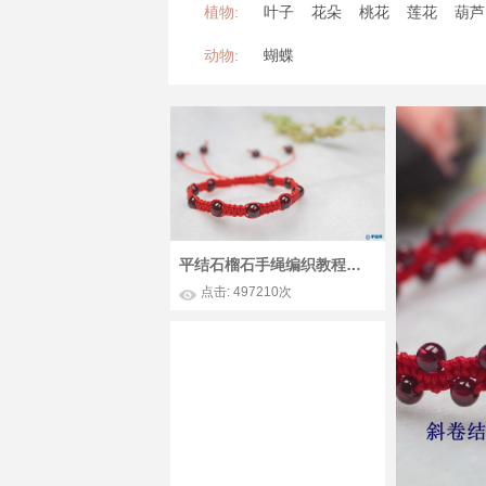
植物:
叶子
花朵
桃花
莲花
葫芦
动物:
蝴蝶
平结石榴石手绳编织教程视频
点击: 497210次