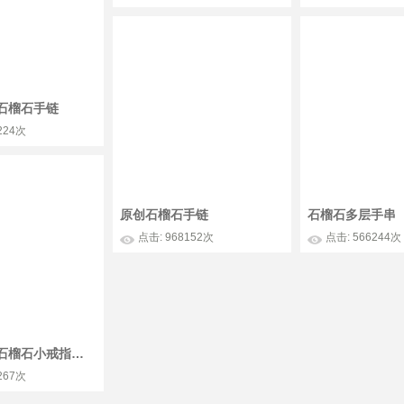
石榴石手链
224次
原创石榴石手链
石榴石多层手串
点击: 968152次
点击: 566244次
绳编蜡金线石榴石小戒指的编制图解
267次