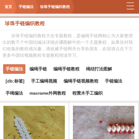
首页
手链编法
珍珠手链编织教程
珍珠手链编织教程
珍珠手链编织教程大全专题教程，是编绳手链网精心为大家整理
出的数千个中国结编法详细步骤图解中的一个主题教程，如果你对我
们收集的教程感兴趣，请收藏手链网并分享给朋友，欢迎请点击下方
更多中国结视频教程专题教程阅读学习。
手链编法
编绳手链
编绳手链教程
绳结打法图解
[db:标签]
手工编绳视频
编绳手链视频教程
手链编法
手绳编法
macrame外网教程
程蕓木手工编织