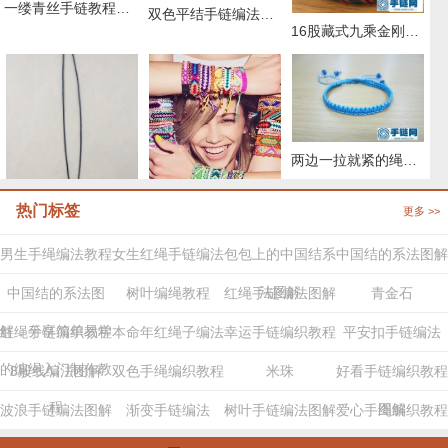
一缕青丝手链教程图解，抖音头发青丝手绳的编织教程
双色平结手链编法图解，附平结手链收尾方法
16股藏式九乘金刚结编法，藏叶金刚绳的编法图解
两边一拉就紧的绳子怎么弄
热门标签
更多 >>
两股绳金刚结编法图解,手编绳收尾结怎么打结
29种编绳手链教程，详细清楚热门款式的图解
男生手绳编法教程
女生红绳手链编法
包包上的中国结系
中国结的系法图解
法图解
中国结的系法图
树叶编绳教程
红绳手链编法图解
青金石
解，分享简单易学
红绳手链编织教程
本命年红绳子编法
幸运手链编织教程
平安扣手链编法
的编绳入门制作教
8股线编法图解
双色手绳编织教程
米珠
好看手链编织教程
程
图解
波浪手链编法图解
渐变手链编法
树叶手链编法图解
爱心手绳编织教程
步骤