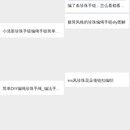
编了条珍珠手链，怎么看都看不上眼！大师们多多指教！给个见意！谢谢!
极简风格的珍珠编绳手链diy图解
小清新珍珠手链编绳手链简单diy教程
ins风珍珠花朵项链扣编织
简单DIY编绳珍珠手绳_编法手串的简单DIY做法图