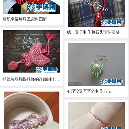
编织幸福珍珠圣诞树图解
线，珠子制作包石头珍珠项链教程
蜡线珍珠蝴蝶挂饰的详细制作教程
心形珍珠耳环的制作方法