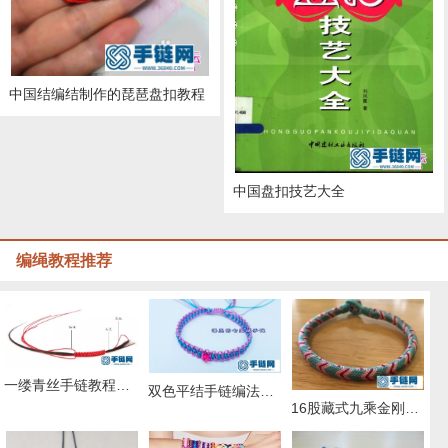
中国结编结制作的琵琶盘扣教程
中国盘扣技艺大全
编绳教程推荐
一缕青丝手链教程图解，抖音头发青丝手绳的编织教程
双色平结手链编法图解，附平结手链收尾方法
16股藏式九乘金刚结编法，藏叶金刚绳的编法图解