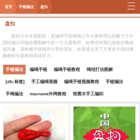
首页
手链编法
盘扣
盘扣
盘扣大全专题教程，是编绳手链网精心为大家整理出的数千个中
国结编法详细步骤图解中的一个主题教程，如果你对我们收集的教程
感兴趣，请收藏手链网并分享给朋友，欢迎请点击下方更多中国结视
频教程专题教程阅读学习。
手链编法
编绳手链
编绳手链教程
绳结打法图解
[db:标签]
手工编绳视频
编绳手链视频教程
手链编法
手绳编法
macrame外网教程
程蕓木手工编织