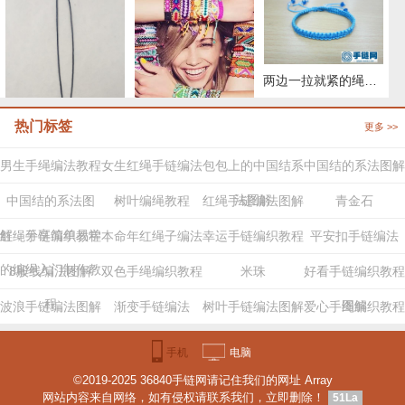
两边一拉就紧的绳子怎么弄
热门标签
更多 >>
两股绳金刚结编法图解,手编绳收尾结怎么打结
29种编绳手链教程，详细清楚热门款式的图解
男生手绳编法教程
女生红绳手链编法
包包上的中国结系
中国结的系法图解
法图解
中国结的系法图
树叶编绳教程
红绳手链编法图解
青金石
解，分享简单易学
红绳手链编织教程
本命年红绳子编法
幸运手链编织教程
平安扣手链编法
的编绳入门制作教
8股线编法图解
双色手绳编织教程
米珠
好看手链编织教程
程
图解
波浪手链编法图解
渐变手链编法
树叶手链编法图解
爱心手绳编织教程
步骤
手机
电脑
©2019-2025 36840手链网请记住我们的网址 Array
版
版
网站内容来自网络，如有侵权请联系我们，立即删除！
51La