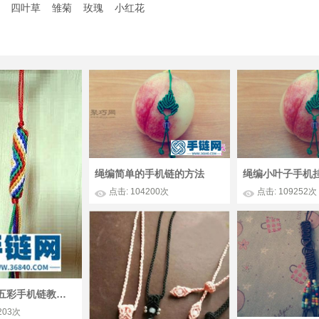
四叶草
雏菊
玫瑰
小红花
绳编简单的手机链的方法
点击: 104200次
点击: 109252次
绳编圆柱形五彩手机链教程（冰燕）
203次