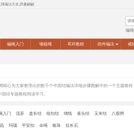
红绳编法大全,辞趣翩翩
编绳
手工
编绳入门
项链绳
耳环教程
挂件编法
戒
链网精心为大家整理出的数千个中国结编法详细步骤图解中的一个主题教
中国结专题教程阅读学习。
绳入门
流苏
盘长结
纽扣结
绕线
雀头结
玉米结
八股辫
晶
玛瑙
平安扣
伞绳
银珠
拉长石