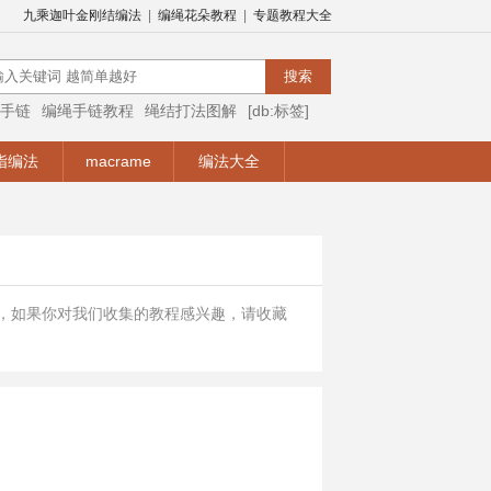
九乘迦叶金刚结编法
|
编绳花朵教程
|
专题教程大全
手链
编绳手链教程
绳结打法图解
[db:标签]
编绳视频
编绳手链视频教程
手链编法
指编法
macrame
编法大全
程，如果你对我们收集的教程感兴趣，请收藏