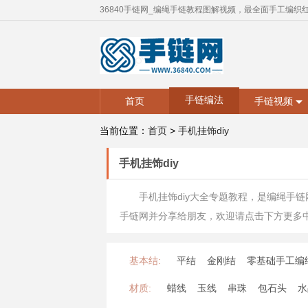
36840手链网_编绳手链教程图解视频，最全面手工编织
手链编法
首页
手链视频
当前位置：
首页
>
手机挂饰diy
手机挂饰diy
手机挂饰diy大全专题教程，是编绳手
手链网并分享给朋友，欢迎请点击下方更多
基本结:
平结
金刚结
零基础手工编
材质:
蜡线
玉线
串珠
包石头
水