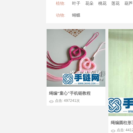
植物:
叶子
花朵
桃花
莲花
葫芦
动物:
蝴蝶
绳编“童心”手机链教程
点击: 497241次
点击: 441