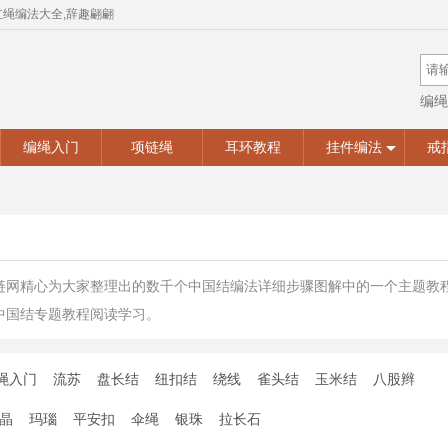
红绳编法大全,辞趣翩翩
编绳
手工
编绳入门
项链绳
耳环教程
挂件编法
戒
链网精心为大家整理出的数千个中国结编法详细步骤图解中的一个主题教
中国结专题教程阅读学习。
绳入门
流苏
盘长结
纽扣结
绕线
雀头结
玉米结
八股辫
晶
玛瑙
平安扣
伞绳
银珠
拉长石