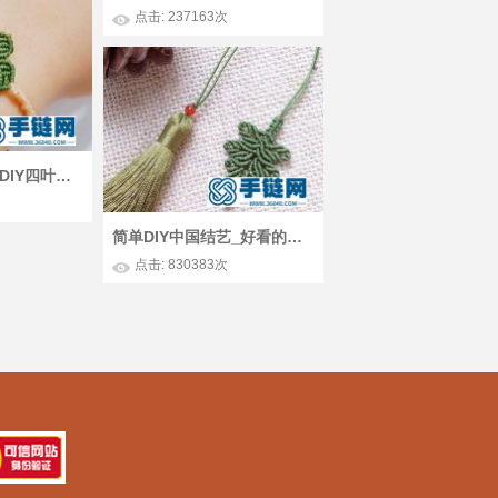
点击: 237163次
圆蜡线编绳_简单DIY四叶草幸运草手绳编法图解
简单DIY中国结艺_好看的手编复古风树叶流苏书签
点击: 830383次