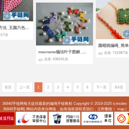
简单编绳的方法_五颜六色树叶挂件编法教程
217次
macrame编法叶子图解_好看的编绳四叶草耳坠怎么做
点击: 715367次
点击: 436241次
首页
上一页
1
2
3
4
5
6
下一页
共6页
36840手链网每天提供最新的编绳手链教程 Copyright © 2019-2025
icmsdev
36840手链网| 网站内容来自网络，如有侵权请联系我们，立即删除！
map
|