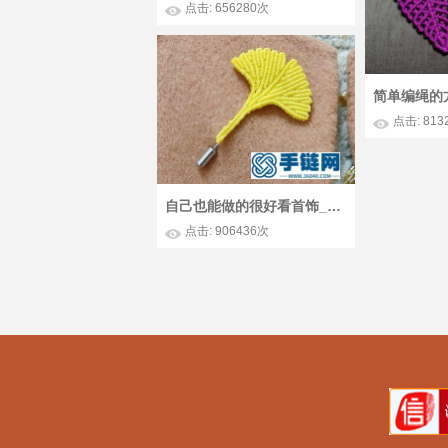
点击: 656280次
点击: 813
自己也能做的很好看首饰_蜡线编绳银杏叶胸针简单DIY图解
点击: 906436次