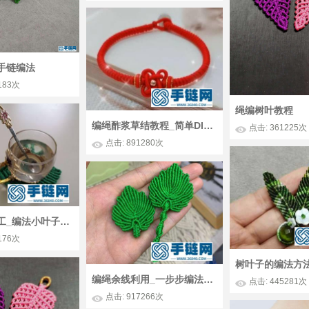
手链编法
183次
绳编树叶教程
编绳酢浆草结教程_简单DIY编法绕线四叶草手绳
点击: 361225次
点击: 891280次
创意编绳手工_编法小叶子杯垫技术图解
176次
编绳余线利用_一步步编法超简单心形叶子
点击: 445281次
点击: 917266次