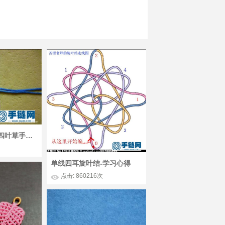
用绳子编四叶草 四叶草手链编法
单线四耳旋叶结-学习心得
点击: 860216次