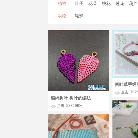
植物:
叶子
花朵
桃花
莲花
葫芦
动物:
蝴蝶
四叶草手绳
点击: 702
编绳树叶 树叶的编法
点击: 588199次