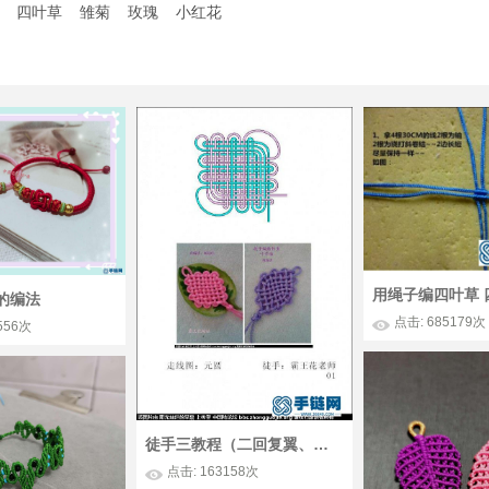
四叶草
雏菊
玫瑰
小红花
的编法
点击: 685179次
556次
徒手三教程（二回复翼、叶子、实心五边形）
点击: 163158次