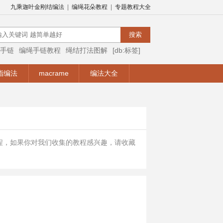
九乘迦叶金刚结编法
|
编绳花朵教程
|
专题教程大全
手链
编绳手链教程
绳结打法图解
[db:标签]
编绳视频
编绳手链视频教程
手链编法
指编法
macrame
编法大全
程，如果你对我们收集的教程感兴趣，请收藏