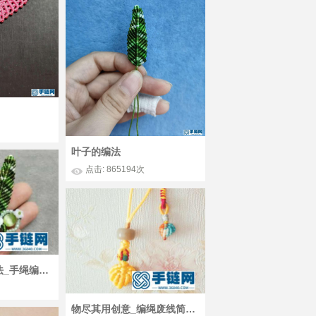
叶子的编法
点击: 865194次
树叶子的编法方法_手绳编小绿叶方法图解
物尽其用创意_编绳废线简单DIY编法叶子钥匙圈挂件