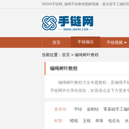
36840手链网_编绳手链教程图解视频，最全面手工编织
手链编法
首页
手链视频
当前位置：
首页
>
编绳树叶教程
编绳树叶教程
编绳树叶教程大全专题教程，是编绳手
手链网并分享给朋友，欢迎请点击下方更多
基本结:
平结
金刚结
零基础手工编
材质:
蜡线
玉线
串珠
包石头
水