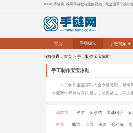
36840手链网_编绳手链教程图解视频，最全面手工编织
手链编法
首页
手链视频
当前位置：
首页
>
手工制作宝宝凉鞋
手工制作宝宝凉鞋
手工制作宝宝凉鞋大全专题教程，是编
收藏手链网并分享给朋友，欢迎请点击下方
基本结:
平结
金刚结
零基础手工编
材质:
蜡线
玉线
串珠
包石头
水