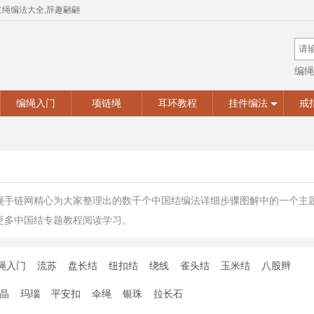
红绳编法大全,辞趣翩翩
编绳
手工
编绳入门
项链绳
耳环教程
挂件编法
戒
绳手链网精心为大家整理出的数千个中国结编法详细步骤图解中的一个主
更多中国结专题教程阅读学习。
绳入门
流苏
盘长结
纽扣结
绕线
雀头结
玉米结
八股辫
晶
玛瑙
平安扣
伞绳
银珠
拉长石