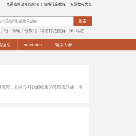
九乘迦叶金刚结编法
|
编绳花朵教程
|
专题教程大全
手链
编绳手链教程
绳结打法图解
[db:标签]
编绳视频
编绳手链视频教程
手链编法
指编法
macrame
编法大全
题教程，如果你对我们收集的教程感兴趣，请