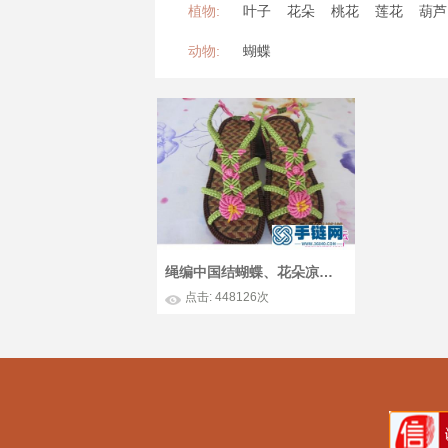
植物:
叶子
花朵
桃花
莲花
葫芦
动物:
蝴蝶
绳编中国结蝴蝶、花朵凉拖的详细编制教程
点击: 448126次