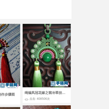
绳编凤冠花嫁之翡冷翠挂件的详细制作步骤图
制作步骤图
点击: 408506次