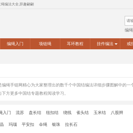
红绳编法大全,辞趣翩翩
编绳
手工
编绳入门
项链绳
耳环教程
挂件编法
戒
是编绳手链网精心为大家整理出的数千个中国结编法详细步骤图解中的一
击下方更多中国结专题教程阅读学习。
绳入门
流苏
盘长结
纽扣结
绕线
雀头结
玉米结
八股辫
晶
玛瑙
平安扣
伞绳
银珠
拉长石