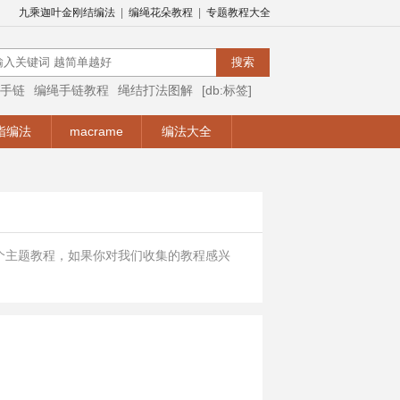
九乘迦叶金刚结编法
|
编绳花朵教程
|
专题教程大全
手链
编绳手链教程
绳结打法图解
[db:标签]
编绳视频
编绳手链视频教程
手链编法
指编法
macrame
编法大全
个主题教程，如果你对我们收集的教程感兴