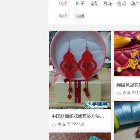
植物:
叶子
花朵
桃花
莲花
葫芦
动物:
蝴蝶
点击: 331
中国结编织花嫁耳坠方法图解
点击: 705222次