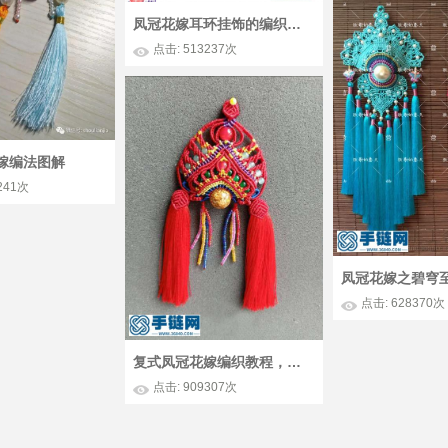
凤冠花嫁耳环挂饰的编织方法
点击: 513237次
嫁编法图解
241次
点击: 628370次
复式凤冠花嫁编织教程，民族风花嫁
点击: 909307次