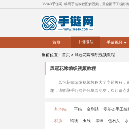
36840手链网_编绳手链教程图解视频，最全面手工编织
手链编法
首页
手链视频
当前位置：
首页
>
凤冠花嫁编织视频教程
凤冠花嫁编织视频教程
凤冠花嫁编织视频教程大全专题教程，
趣，请收藏手链网并分享给朋友，欢迎请点
基本结:
平结
金刚结
零基础手工编
材质:
蜡线
玉线
串珠
包石头
水