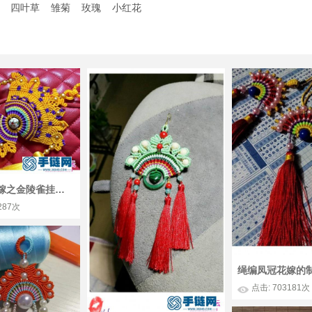
四叶草
雏菊
玫瑰
小红花
绳编凤冠花嫁之金陵雀挂饰的详细制作图解
287次
绳编凤冠花嫁的
点击: 703181次