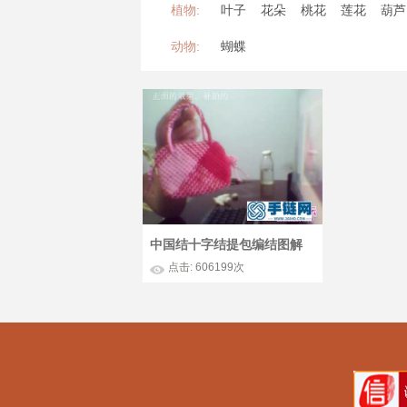
植物:
叶子
花朵
桃花
莲花
葫芦
动物:
蝴蝶
中国结十字结提包编结图解
点击: 606199次