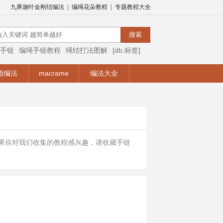
九乘迦叶金刚结编法
|
编绳花朵教程
|
专题教程大全
手链
编绳手链教程
绳结打法图解
[db:标签]
编绳视频
编绳手链视频教程
手链编法
指编法
macrame
编法大全
如果你对我们收集的教程感兴趣，请收藏手链