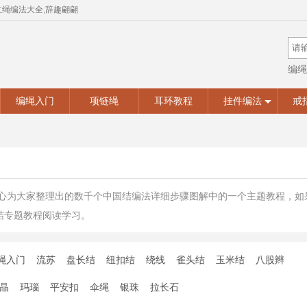
红绳编法大全,辞趣翩翩
编绳
手工
编绳入门
项链绳
耳环教程
挂件编法
戒
精心为大家整理出的数千个中国结编法详细步骤图解中的一个主题教程，
结专题教程阅读学习。
绳入门
流苏
盘长结
纽扣结
绕线
雀头结
玉米结
八股辫
晶
玛瑙
平安扣
伞绳
银珠
拉长石