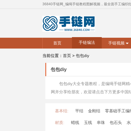
36840手链网_编绳手链教程图解视频，最全面手工编织
手链编法
首页
手链视频
当前位置：
首页
>
包包diy
包包diy
包包diy大全专题教程，是编绳手链网
网并分享给朋友，欢迎请点击下方更多中国
基本结:
平结
金刚结
零基础手工编
材质:
蜡线
玉线
串珠
包石头
水