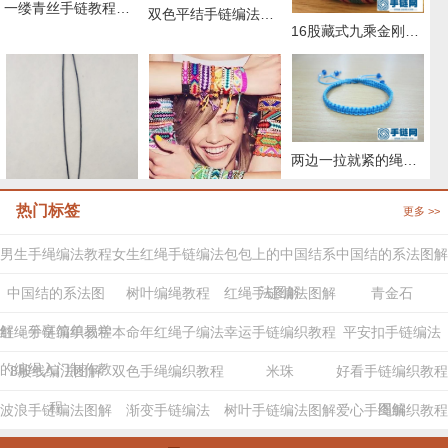
一缕青丝手链教程图解，抖音头发青丝手绳的编织教程
双色平结手链编法图解，附平结手链收尾方法
16股藏式九乘金刚结编法，藏叶金刚绳的编法图解
两边一拉就紧的绳子怎么弄
热门标签
更多 >>
两股绳金刚结编法图解,手编绳收尾结怎么打结
29种编绳手链教程，详细清楚热门款式的图解
男生手绳编法教程
女生红绳手链编法
包包上的中国结系
中国结的系法图解
法图解
中国结的系法图
树叶编绳教程
红绳手链编法图解
青金石
解，分享简单易学
红绳手链编织教程
本命年红绳子编法
幸运手链编织教程
平安扣手链编法
的编绳入门制作教
8股线编法图解
双色手绳编织教程
米珠
好看手链编织教程
程
图解
波浪手链编法图解
渐变手链编法
树叶手链编法图解
爱心手绳编织教程
步骤