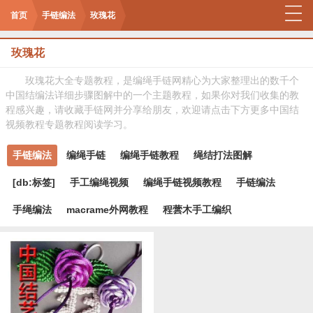
首页
手链编法
玫瑰花
玫瑰花
玫瑰花大全专题教程，是编绳手链网精心为大家整理出的数千个
中国结编法详细步骤图解中的一个主题教程，如果你对我们收集的教
程感兴趣，请收藏手链网并分享给朋友，欢迎请点击下方更多中国结
视频教程专题教程阅读学习。
手链编法
编绳手链
编绳手链教程
绳结打法图解
[db:标签]
手工编绳视频
编绳手链视频教程
手链编法
手绳编法
macrame外网教程
程蕓木手工编织