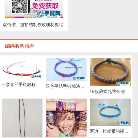
双钱结、纽扣结制作玫瑰花教程
编绳教程推荐
一缕青丝手链教程图解，抖音头发青丝手绳的编织教程
双色平结手链编法图解，附平结手链收尾方法
16股藏式九乘金刚结编法，藏叶金刚绳的编法图解
两边一拉就紧的绳子怎么弄