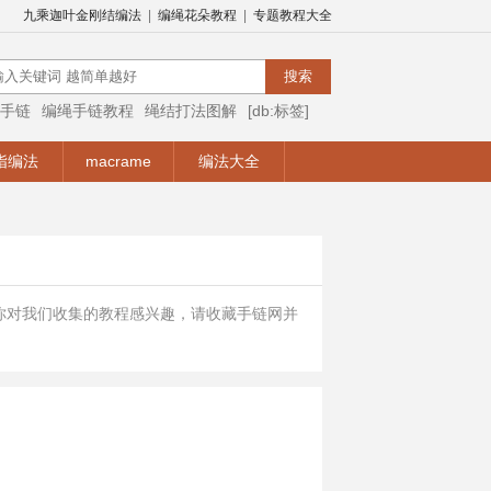
九乘迦叶金刚结编法
|
编绳花朵教程
|
专题教程大全
手链
编绳手链教程
绳结打法图解
[db:标签]
编绳视频
编绳手链视频教程
手链编法
指编法
macrame
编法大全
你对我们收集的教程感兴趣，请收藏手链网并