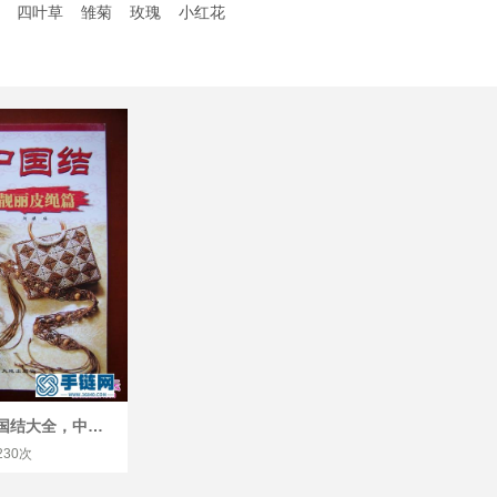
四叶草
雏菊
玫瑰
小红花
皮绳编织中国结大全，中国结：靓丽皮绳篇
230次