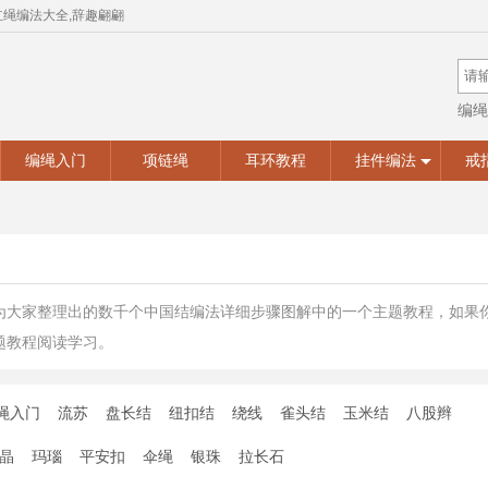
红绳编法大全,辞趣翩翩
编绳
手工
编绳入门
项链绳
耳环教程
挂件编法
戒
为大家整理出的数千个中国结编法详细步骤图解中的一个主题教程，如果
题教程阅读学习。
绳入门
流苏
盘长结
纽扣结
绕线
雀头结
玉米结
八股辫
晶
玛瑙
平安扣
伞绳
银珠
拉长石