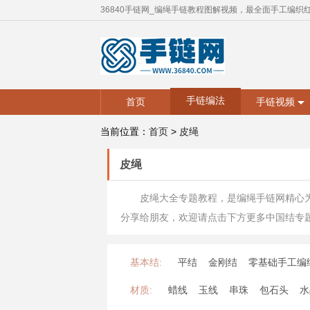
36840手链网_编绳手链教程图解视频，最全面手工编织
手链编法
首页
手链视频
当前位置：
首页
>
皮绳
皮绳
皮绳大全专题教程，是编绳手链网精心
分享给朋友，欢迎请点击下方更多中国结专
基本结:
平结
金刚结
零基础手工编
材质:
蜡线
玉线
串珠
包石头
水