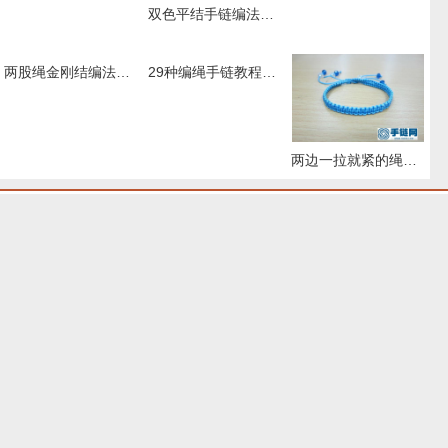
双色平结手链编法图解，附平结手链收尾方法
两股绳金刚结编法图解,手编绳收尾结怎么打结
29种编绳手链教程，详细清楚热门款式的图解
两边一拉就紧的绳子怎么弄
热门标签
更多 >>
男生手绳编法教程
女生红绳手链编法
包包上的中国结系
中国结的系法图解
法图解
中国结的系法图
树叶编绳教程
红绳手链编法图解
青金石
解，分享简单易学
红绳手链编织教程
本命年红绳子编法
幸运手链编织教程
平安扣手链编法
的编绳入门制作教
8股线编法图解
双色手绳编织教程
米珠
好看手链编织教程
程
图解
波浪手链编法图解
渐变手链编法
树叶手链编法图解
爱心手绳编织教程
步骤