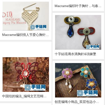
Macrame编织叶子胸针，与春天应景的装饰美物
Macrame编织情人节爱心胸针挂饰
十字結琉璃水滴胸針&項鍊墬
钩针编织：不止表面的灵动与可爱，蝶儿翩翩飞胸针教程 上集1
中国结的编法_编绳文艺范蝴蝶胸针编法图解
创意编绳小饰品_双层包边小花胸针教程