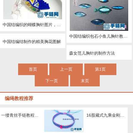
中国结编织的蝴蝶胸针图片，有编法教程
中国结编织包石小鱼儿胸针教程（项链坠）
中国结编结制作的精美胸花图解
森女范儿胸针的制作方法
首页
上一页
第1页
下一页
末页
编绳教程推荐
一缕青丝手链教程图解，抖音头发青丝手绳的编织教程
16股藏式九乘金刚结编法，藏叶金刚绳的编法图解