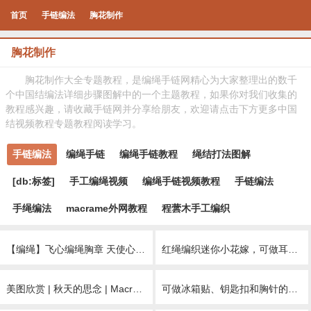
首页
手链编法
胸花制作
胸花制作
胸花制作大全专题教程，是编绳手链网精心为大家整理出的数千
个中国结编法详细步骤图解中的一个主题教程，如果你对我们收集的
教程感兴趣，请收藏手链网并分享给朋友，欢迎请点击下方更多中国
结视频教程专题教程阅读学习。
手链编法
编绳手链
编绳手链教程
绳结打法图解
[db:标签]
手工编绳视频
编绳手链视频教程
手链编法
手绳编法
macrame外网教程
程蕓木手工编织
【编绳】飞心编绳胸章 天使心编绳加强版 天清气朗 适合飞翔
红绳编织迷你小花嫁，可做耳坠和胸针，你喜欢做哪种呢
美图欣赏 | 秋天的思念 | Macrame手工编织枫叶 橡树叶 银杏叶 耳环胸针 项链挂饰
可做冰箱贴、钥匙扣和胸针的编织圣诞树挂饰，让家里充满节日氛围