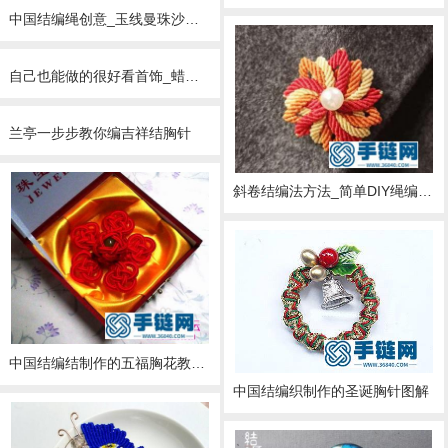
中国结编绳创意_玉线曼珠沙华花胸针编法教程
自己也能做的很好看首饰_蜡线编绳银杏叶胸针简单DIY图解
兰亭一步步教你编吉祥结胸针
斜卷结编法方法_简单DIY绳编斜卷结胸花详细教程
中国结编结制作的五福胸花教程步骤
中国结编织制作的圣诞胸针图解