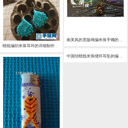
南美风的宽版绳编米珠手镯的详细制作图解
蜡线编织米珠耳环的详细制作图解
中国结蜡线米珠绕环耳坠的编制方法