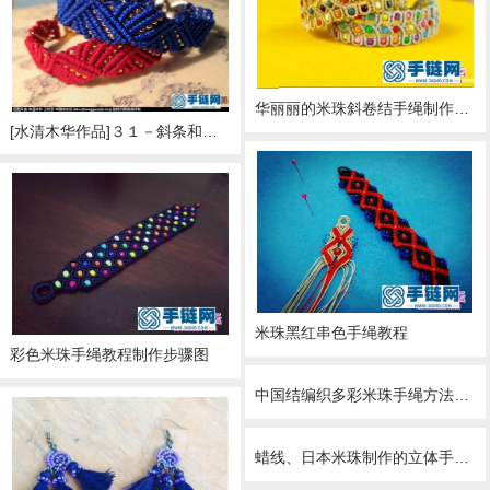
米珠手绳
华丽丽的米珠斜卷结手绳制作图解
[水清木华作品]３１－斜条和米珠结合
米珠黑红串色手绳教程
彩色米珠手绳教程制作步骤图
中国结编织多彩米珠手绳方法图解
蜡线、日本米珠制作的立体手链的方法