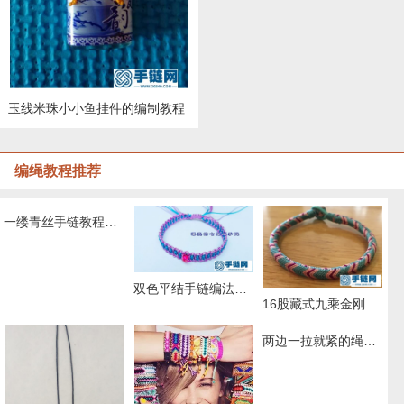
玉线米珠小小鱼挂件的编制教程
编绳教程推荐
一缕青丝手链教程图解，抖音头发青丝手绳的编织教程
双色平结手链编法图解，附平结手链收尾方法
16股藏式九乘金刚结编法，藏叶金刚绳的编法图解
两边一拉就紧的绳子怎么弄