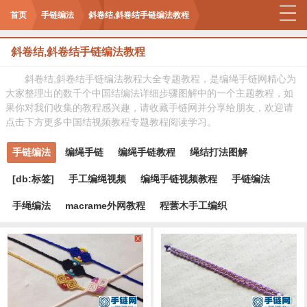
首页
手链编法
斜卷结,斜卷结手链编法教程
斜卷结,斜卷结手链编法教程
斜卷结,斜卷结手链编法教程大全专题教程，是编绳手链网精心为
大家整理出的数千个中国结编法详细步骤图解中的一个主题教程，如
果你对我们收集的教程感兴趣，请收藏手链网并分享给朋友，欢迎请
点击下方更多中国结视频教程专题教程阅读学习。
手链编法
编绳手链
编绳手链教程
绳结打法图解
[db:标签]
手工编绳视频
编绳手链视频教程
手链编法
手绳编法
macrame外网教程
程蕓木手工编织