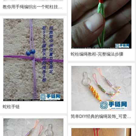
教你用手绳编织出一个蛇柱挂件，既实用又漂亮
蛇柱编绳教程-完整编法步骤
蛇柱手链
简单DIY经典的编绳装饰_可爱的蛇柱挂饰包包饰品