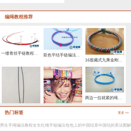
编绳教程推荐
一缕青丝手链教程图解，抖音头发青丝手绳的编织教程
双色平结手链编法图解，附平结手链收尾方法
16股藏式九乘金刚结编法，藏叶金刚绳的编法图解
两边一拉就紧的绳子怎么弄
热门标签
更多 >>
两股绳金刚结编法图解,手编绳收尾结怎么打结
29种编绳手链教程，详细清楚热门款式的图解
男生手绳编法教程
女生红绳手链编法
包包上的中国结系
中国结的系法图解