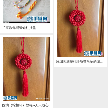
兰亭教你绳编蛇柱挂坠
绳编圆满蛇柱环项链吊坠的编制图解
圆满（蛇柱环）教程--天天随心