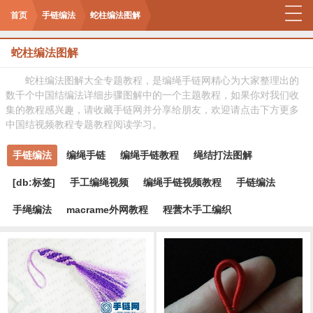
首页
手链编法
蛇柱编法图解
蛇柱编法图解
蛇柱编法图解大全专题教程，是编绳手链网精心为大家整理出的
数千个中国结编法详细步骤图解中的一个主题教程，如果你对我们收
集的教程感兴趣，请收藏手链网并分享给朋友，欢迎请点击下方更多
中国结视频教程专题教程阅读学习。
手链编法
编绳手链
编绳手链教程
绳结打法图解
[db:标签]
手工编绳视频
编绳手链视频教程
手链编法
手绳编法
macrame外网教程
程蕓木手工编织