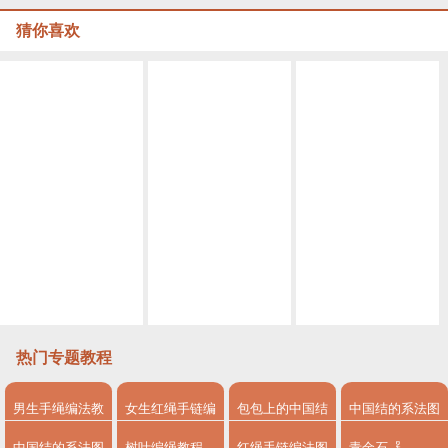
猜你喜欢
玉米结和串珠结合diy出别致手链
看了就能学会，快速学会入门编绳基础 方形玉米结编法来了
编绳玉米结变化无穷，编好再扭一下更加灵动，结绳手链附教程
拼接玉米结手链的编法视频教程
手工达人教你编织一个拼接玉米结手链，5分钟学会
玉米结编绳教程
热门专题教程
男生手绳编法教
女生红绳手链编
包包上的中国结
中国结的系法图
程
法
系法图解
解
中国结的系法图
树叶编绳教程
红绳手链编法图
青金石