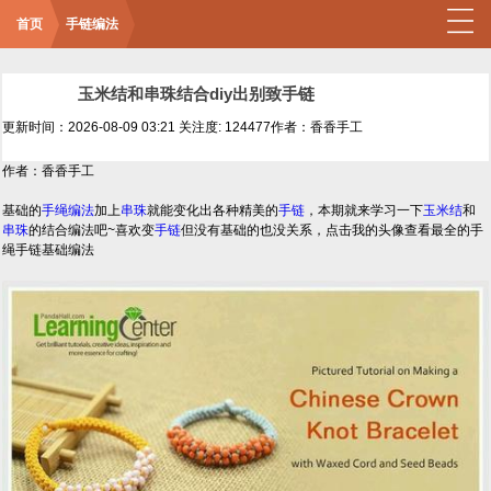
首页
手链编法
玉米结和串珠结合diy出别致手链
更新时间：2026-08-09 03:21
关注度: 124477
作者：香香手工
作者：香香手工
基础的
手绳编法
加上
串珠
就能变化出各种精美的
手链
，本期就来学习一下
玉米结
和
串珠
的结合编法吧~喜欢变
手链
但没有基础的也没关系，点击我的头像查看最全的手
绳手链基础编法