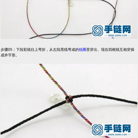
步骤05：下段彩线往上弯折，从左段黑线弯成的
线圈
里穿出。现在四根线互相穿插
成井字形。