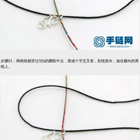
步骤01：两根线都穿过S扣的圈取中点，摆成十字交叉形，彩线竖向，放在横向的黑
线上。