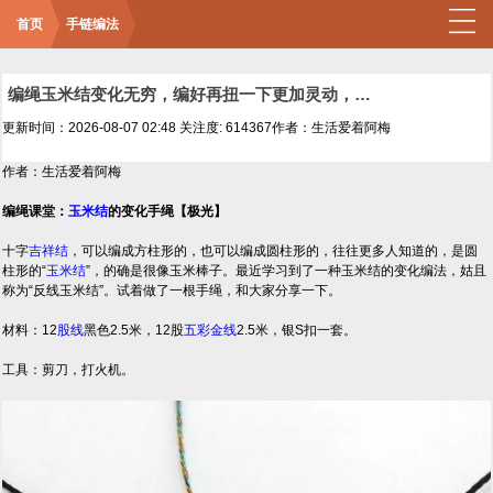
首页
手链编法
编绳玉米结变化无穷，编好再扭一下更加灵动，结绳手链附教程
更新时间：2026-08-07 02:48
关注度: 614367
作者：生活爱着阿梅
作者：生活爱着阿梅
编绳课堂：
玉米结
的变化手绳【极光】
十字
吉祥结
，可以编成方柱形的，也可以编成圆柱形的，往往更多人知道的，是圆
柱形的“
玉米结
”，的确是很像玉米棒子。最近学习到了一种玉米结的变化编法，姑且
称为“反线玉米结”。试着做了一根手绳，和大家分享一下。
材料：12
股线
黑色2.5米，12股
五彩
金线
2.5米，银S扣一套。
工具：剪刀，打火机。