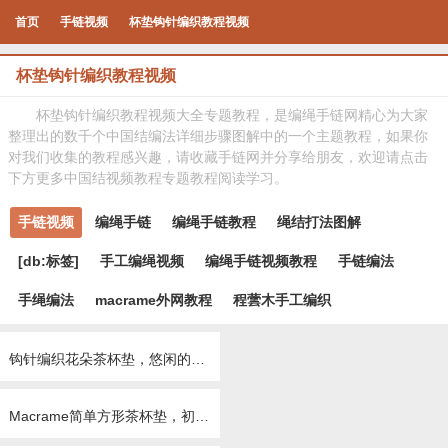
首页
手链视频
杯垫钩针编织教程视频
杯垫钩针编织教程视频
杯垫钩针编织教程视频大全专题教程，是编绳手链网精心为大家
整理出的数千个中国结编法详细步骤图解中的一个主题教程，如果你
对我们收集的教程感兴趣，请收藏手链网并分享给朋友，欢迎请点击
下方更多中国结视频教程专题教程阅读学习。
手链视频
编绳手链
编绳手链教程
绳结打法图解
[db:标签]
手工编绳视频
编绳手链视频教程
手链编法
手绳编法
macrame外网教程
程蕓木手工编织
钩针编织花朵茶杯垫，悠闲的假日适合品茶闲聊！
Macrame简单方形茶杯垫，初学者就从它开始吧