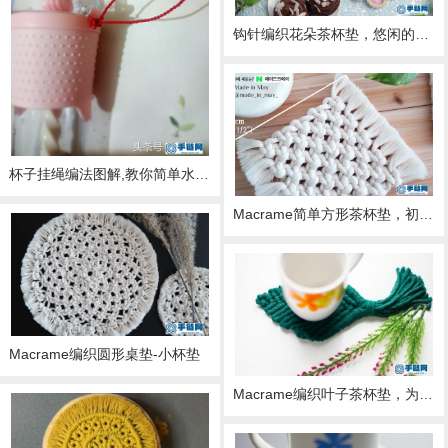
钩针编织花朵茶杯垫，悠闲的假日适合品茶闲聊！
杯子挂绳编法图解,教你简单水杯绳子如何编
Macrame简单方形茶杯垫，初学者就从它开始吧
Macrame编织圆形桌垫-小杯垫
Macrame编织叶子茶杯垫，为凄冷的冬季增添一抹绿色