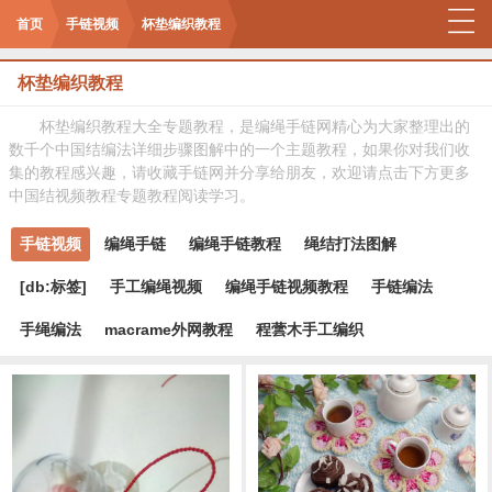
首页
手链视频
杯垫编织教程
杯垫编织教程
杯垫编织教程大全专题教程，是编绳手链网精心为大家整理出的
数千个中国结编法详细步骤图解中的一个主题教程，如果你对我们收
集的教程感兴趣，请收藏手链网并分享给朋友，欢迎请点击下方更多
中国结视频教程专题教程阅读学习。
手链视频
编绳手链
编绳手链教程
绳结打法图解
[db:标签]
手工编绳视频
编绳手链视频教程
手链编法
手绳编法
macrame外网教程
程蕓木手工编织