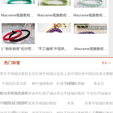
Macrame视频教程，清新外网手链编织步骤
Macrame视频教程 by Afeng 编绳,6股绳编法（1）,Macrame视频教程 手链
Macrame视频教程 ,六股斜卷结手绳编织的方法
,Macrame视频教程 8股绳手链编法步骤
“手工编绳”中国风桃花扇挂件编织教程视频（上集）
1 “相依相偎”也许吧0 取名 情侣手绳
热门标签
更多 >>
男生手绳编法教程
女生红绳手链编法
包包上的中国结系
中国结的系法图解
法图解
中国结的系法图
树叶编绳教程
红绳手链编法图解
青金石
解，分享简单易学
红绳手链编织教程
本命年红绳子编法
幸运手链编织教程
平安扣手链编法
的编绳入门制作教
8股线编法图解
双色手绳编织教程
米珠
好看手链编织教程
程
图解
波浪手链编法图解
渐变手链编法
树叶手链编法图解
爱心手绳编织教程