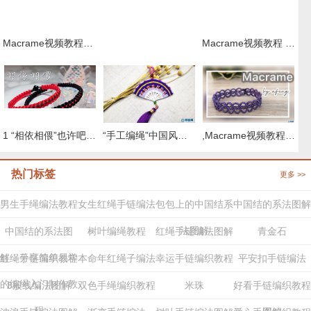
Macrame视频教程，清新外网手链编织步骤
Macrame视频教程 ,六股斜卷结手绳编织的方法
,Macrame视频教程 8股绳手链编法步骤
“手工编绳”中国风桃花扇挂件编织教程视频（上集）
1 “相依相偎”也许吧0 取名 情侣手绳
热门标签
更多 >>
男生手绳编法教程
女生红绳手链编法
包包上的中国结系
中国结的系法图解
法图解
中国结的系法图
树叶编绳教程
红绳手链编法图解
青金石
解，分享简单易学
红绳手链编织教程
本命年红绳子编法
幸运手链编织教程
平安扣手链编法
的编绳入门制作教
8股线编法图解
双色手绳编织教程
米珠
好看手链编织教程
程