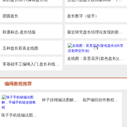
团圆盘长
盘长数字（徒手）
联通标志-盘长结版
最近研究盘长结理论发现的新型盘长结
五种盘长双喜走线图
走线图：富贵花开(套色盘长)(向苦涩老师交作业)
零基础手工编绳入门,盘长补线编法视频教程
编绳教程推荐
杯子挂绳编法图解,教你简单水杯绳子如何编
葫芦编织挂件教程图解，同心结包挂编绳教程
珠子手机链编法图解，手编手机链连接教程