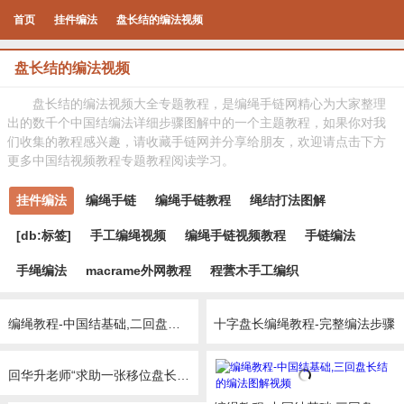
首页
挂件编法
盘长结的编法视频
盘长结的编法视频
盘长结的编法视频大全专题教程，是编绳手链网精心为大家整理
出的数千个中国结编法详细步骤图解中的一个主题教程，如果你对我
们收集的教程感兴趣，请收藏手链网并分享给朋友，欢迎请点击下方
更多中国结视频教程专题教程阅读学习。
挂件编法
编绳手链
编绳手链教程
绳结打法图解
[db:标签]
手工编绳视频
编绳手链视频教程
手链编法
手绳编法
macrame外网教程
程蕓木手工编织
编绳教程-中国结基础,二回盘长结的编法图解视频
十字盘长编绳教程-完整编法步骤
回华升老师“求助一张移位盘长的简图”