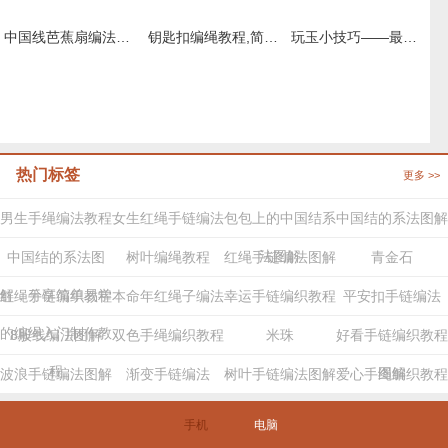
中国线芭蕉扇编法图解，编绳扇子的制作过程
钥匙扣编绳教程,简单钥匙扣的编法图解
玩玉小技巧——最简单漂亮的玉器挂件打结方法
热门标签
更多 >>
男生手绳编法教程
女生红绳手链编法
包包上的中国结系
中国结的系法图解
法图解
中国结的系法图
树叶编绳教程
红绳手链编法图解
青金石
解，分享简单易学
红绳手链编织教程
本命年红绳子编法
幸运手链编织教程
平安扣手链编法
的编绳入门制作教
8股线编法图解
双色手绳编织教程
米珠
好看手链编织教程
程
图解
波浪手链编法图解
渐变手链编法
树叶手链编法图解
爱心手绳编织教程
步骤
手机
电脑