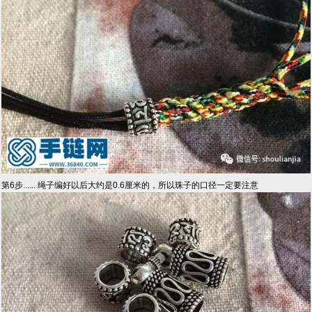
第6步...... 绳子编好以后大约是0.6厘米的，所以珠子的口径一定要注意