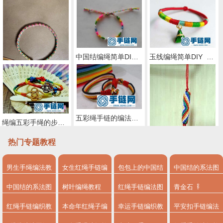
中国结编绳简单DIY_韩国丝五彩方块手绳的编法图解
玉线编绳简单DIY_端午五彩手绳的编法图解
端午节五彩手绳的编法
五彩绳手链的编法步骤图
绳编五彩手绳的步骤图
热门专题教程
男生手绳编法教
女生红绳手链编
包包上的中国结
中国结的系法图
绳编圆柱形五彩手机链教程（冰燕）
程
法
系法图解
解
中国结的系法图
树叶编绳教程
红绳手链编法图
青金石
解，分享简单易
解
红绳手链编织教
本命年红绳子编
幸运手链编织教
平安扣手链编法