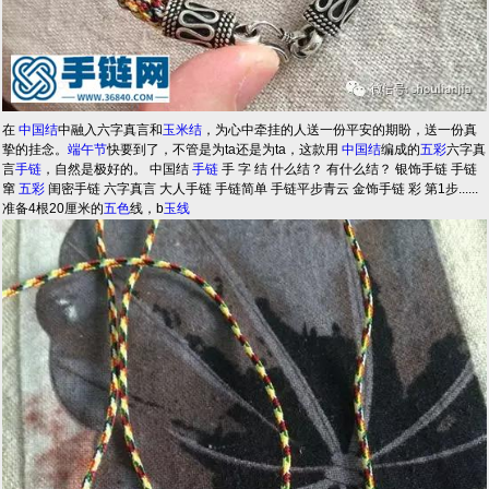
在
中国结
中融入六字真言和
玉米结
，为心中牵挂的人送一份平安的期盼，送一份真
挚的挂念。
端午节
快要到了，不管是为ta还是为ta，这款用
中国结
编成的
五彩
六字真
言
手链
，自然是极好的。 中国结
手链
手 字 结 什么结？ 有什么结？ 银饰手链 手链
窜
五彩
闺密手链 六字真言 大人手链 手链简单 手链平步青云 金饰手链 彩 第1步......
准备4根20厘米的
五色
线，b
玉线