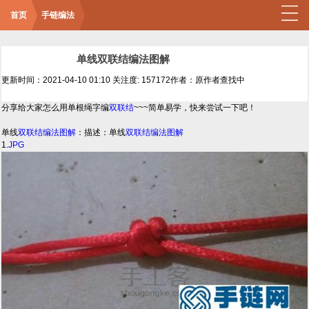
首页
手链编法
单线双联结编法图解
更新时间：2021-04-10 01:10
关注度: 157172
作者：原作者查找中
分享给大家怎么用单根绳字编
双联结
~~~简单易学，快来尝试一下吧！
单线
双联结编法图解
：描述：单线
双联结编法图解
1.
JPG