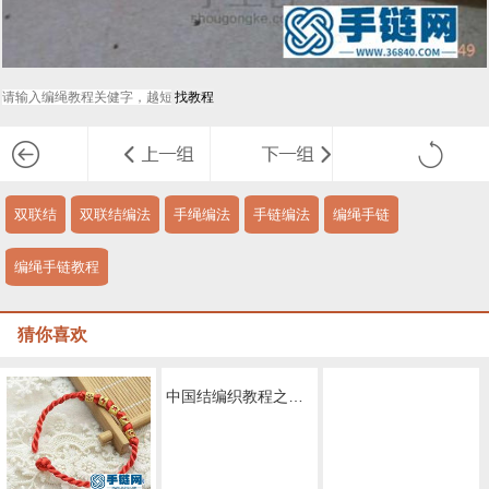
双联结
双联结编法
手绳编法
手链编法
编绳手链
编绳手链教程
猜你喜欢
中国结编织教程之双联结，手绳中最常用的结，值得一学