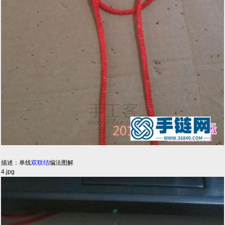
描述：单线
双联结
编法图解
4.jpg