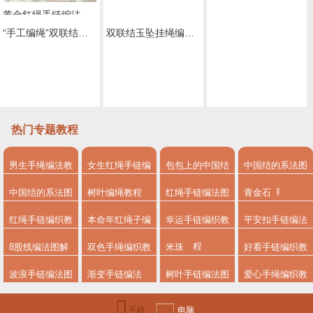
黄金红绳手链编法图解
编绳教程视频基础结 双联结的编法
双联结玉坠挂绳编织教程视频
一款串珠十字挂件的编法 —— 双联结、平结、雀头结组合练习编绳教程-完整编法步骤
“手工编绳”双联结的快速打法，很好记，很好学
热门专题教程
男生手绳编法教
女生红绳手链编
包包上的中国结
中国结的系法图
程
法
系法图解
解
中国结的系法图
树叶编绳教程
红绳手链编法图
青金石
解，分享简单易
解
红绳手链编织教
本命年红绳子编
幸运手链编织教
平安扣手链编法
学的编绳入门制
程
法
程
8股线编法图解
双色手绳编织教
米珠
好看手链编织教
作教程
程
程图解
波浪手链编法图
渐变手链编法
树叶手链编法图
爱心手绳编织教
解
解步骤
程
手机
电脑