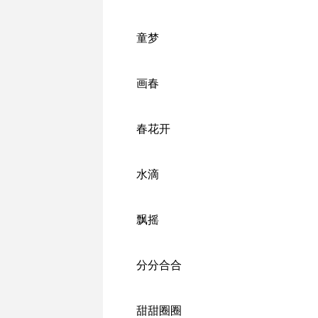
童梦
画春
春花开
水滴
飘摇
分分合合
甜甜圈圈