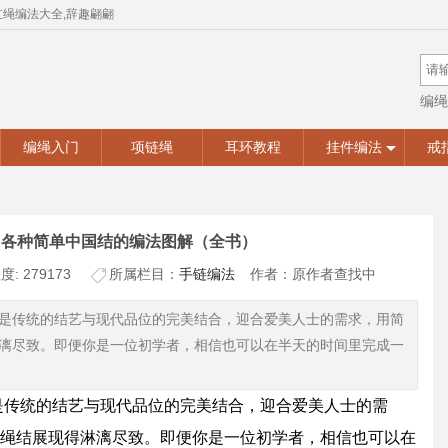
红绳编法大全,辞趣翩翩
编绳
手工
编绳入门
项链绳
耳环教程
挂件编法
戒
，各种简单中国结的编法图解（全书）
: 279173
所属栏目：
手链编法
作者：原作者查找中
是传统的结艺与现代品位的完美结合，迎合爱美人士的需求，用简
漓尽致。即便你是一位初学者，相信也可以在半天的时间里完成一
是传统的结艺与现代品位的完美结合，迎合爱美人士的需
绳结展现得淋漓尽致。即便你是一位初学者，相信也可以在