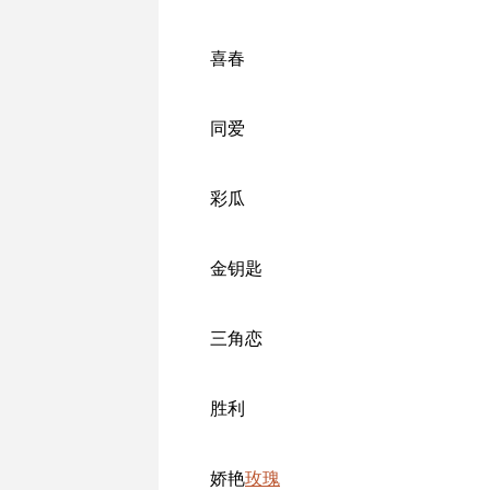
喜春
同爱
彩瓜
金钥匙
三角恋
胜利
娇艳
玫瑰