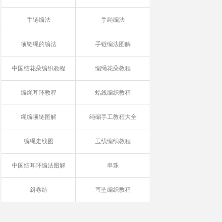
手链编法
手绳编法
项链绳的编法
手链编法图解
中国结花朵编织教程
编绳花朵教程
编绳耳环教程
蜡线编织教程
绳编项链图解
绳编手工教程大全
编绳走线图
玉线编织教程
中国结耳环编法图解
串珠
斜卷结
耳坠编织教程