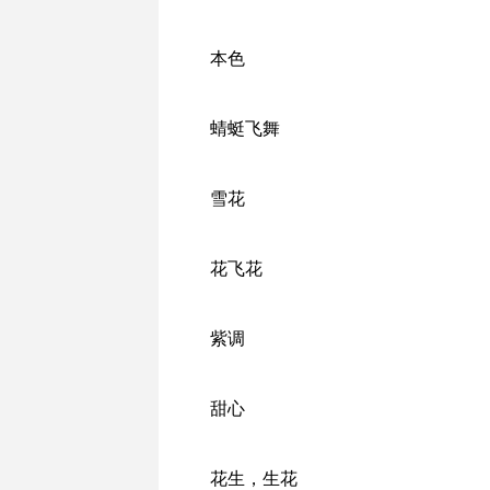
本色
蜻蜓飞舞
雪花
花飞花
紫调
甜心
花生，生花