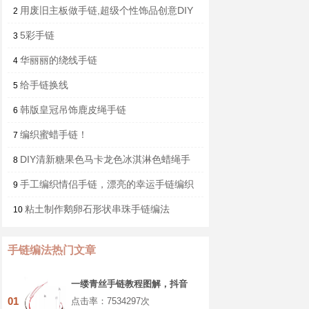
用废旧主板做手链,超级个性饰品创意DIY
2
5彩手链
3
华丽丽的绕线手链
4
给手链换线
5
韩版皇冠吊饰鹿皮绳手链
6
编织蜜蜡手链！
7
DIY清新糖果色马卡龙色冰淇淋色蜡绳手
8
链
手工编织情侣手链，漂亮的幸运手链编织
9
方法
粘土制作鹅卵石形状串珠手链编法
10
手链编法热门文章
一缕青丝手链教程图解，抖音
头发青丝手绳的编织教程
01
点击率：7534297次