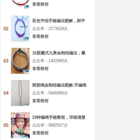
查看教程
双色平结手链编法图解，附平
结手链收尾方法
02
点击率：2173629次
查看教程
16股藏式九乘金刚结编法，藏
叶金刚绳的编法图解
03
点击率：1402990次
查看教程
两股绳金刚结编法图解,手编绳
收尾结怎么打结
04
点击率：5666988次
查看教程
29种编绳手链教程，详细清楚
热门款式的图解
05
点击率：9882927次
查看教程