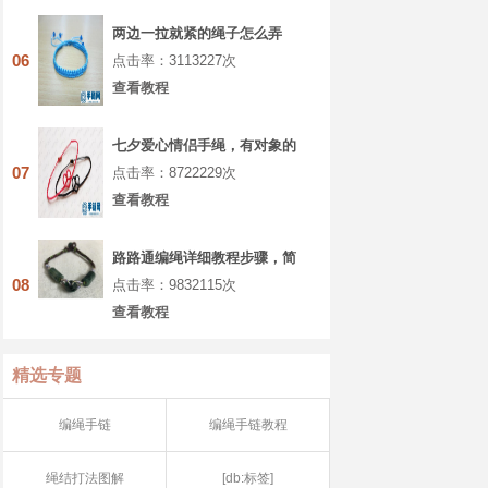
两边一拉就紧的绳子怎么弄
06
点击率：3113227次
查看教程
七夕爱心情侣手绳，有对象的
你一定要学着做
07
点击率：8722229次
查看教程
路路通编绳详细教程步骤，简
单八股辫手绳做法
08
点击率：9832115次
查看教程
精选专题
编绳手链
编绳手链教程
绳结打法图解
[db:标签]