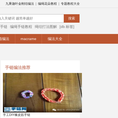
九乘迦叶金刚结编法
|
编绳花朵教程
|
专题教程大全
手链
编绳手链教程
绳结打法图解
[db:标签]
编绳视频
编绳手链视频教程
手链编法
指编法
macrame
编法大全
手链编法推荐
手工DIY橡皮筋手链