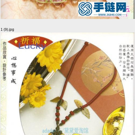
1 (9).jpg