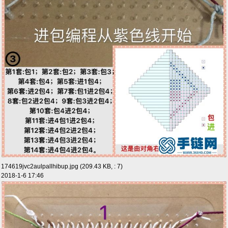
174619jvc2aulpallhibup.jpg (209.43 KB, : 7)
2018-1-6 17:46