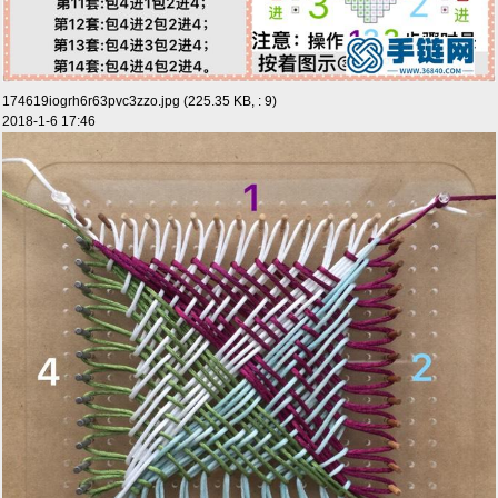
174619iogrh6r63pvc3zzo.jpg (225.35 KB, : 9)
2018-1-6 17:46