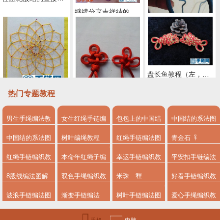
继续分享吉祥结的变化之B
盘长鱼教程（左，人字面）
股比花大一的花股结徒手扩展法
热门专题教程
快速轻松地编好花股结——根据胡波老师的花股结理论设计的花股结板
根据胡波老师的图，改编的万字酢酱草
男生手绳编法教
女生红绳手链编
包包上的中国结
中国结的系法图
程
法
系法图解
解
中国结的系法图
树叶编绳教程
红绳手链编法图
青金石
解，分享简单易
解
红绳手链编织教
本命年红绳子编
幸运手链编织教
平安扣手链编法
学的编绳入门制
程
法
程
8股线编法图解
双色手绳编织教
米珠
好看手链编织教
作教程
程
程图解
波浪手链编法图
渐变手链编法
树叶手链编法图
爱心手绳编织教
解
解步骤
程