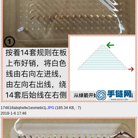
174618abqhefw1wvmebi1j.
JPG
(185.34 KB, : 7)
2018-1-6 17:46