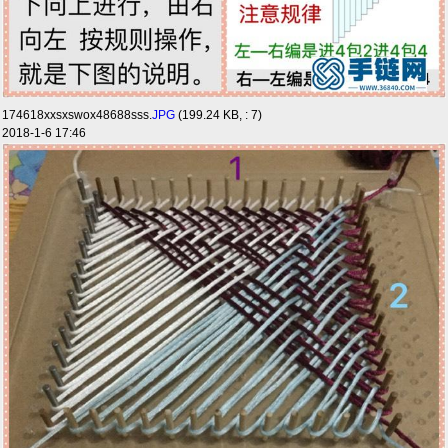
174618xxsxswox48688sss.
JPG
(199.24 KB, : 7)
2018-1-6 17:46