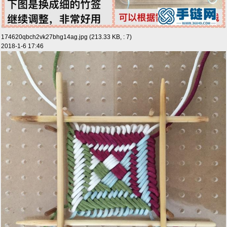
174620qbch2vk27bhg14ag.jpg (213.33 KB, : 7)
2018-1-6 17:46