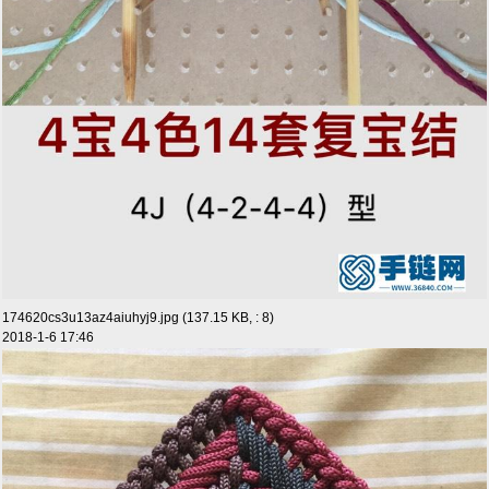
174620cs3u13az4aiuhyj9.jpg (137.15 KB, : 8)
2018-1-6 17:46