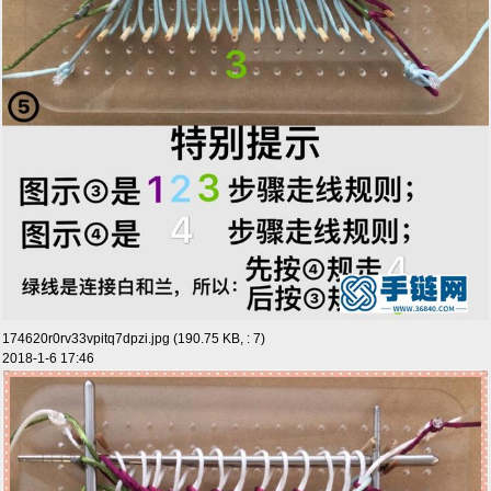
174620r0rv33vpitq7dpzi.jpg (190.75 KB, : 7)
2018-1-6 17:46