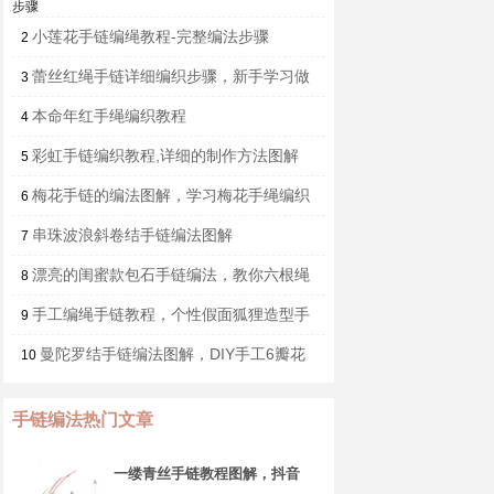
步骤
小莲花手链编绳教程-完整编法步骤
2
蕾丝红绳手链详细编织步骤，新手学习做
3
手绳入门教程
本命年红手绳编织教程
4
彩虹手链编织教程,详细的制作方法图解
5
梅花手链的编法图解，学习梅花手绳编织
6
教学
串珠波浪斜卷结手链编法图解
7
漂亮的闺蜜款包石手链编法，教你六根绳
8
子编手链图解
手工编绳手链教程，个性假面狐狸造型手
9
绳做法
曼陀罗结手链编法图解，DIY手工6瓣花
10
的打法
手链编法热门文章
一缕青丝手链教程图解，抖音
头发青丝手绳的编织教程