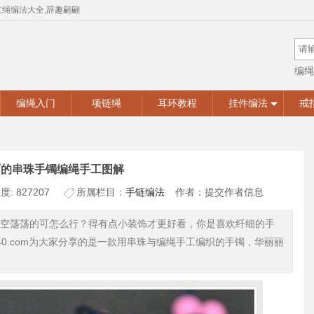
红绳编法大全,辞趣翩翩
编绳
手工
编绳入门
项链绳
耳环教程
挂件编法
戒
丽的串珠手镯编绳手工图解
: 827207
所属栏目：
手链编法
作者：提交作者信息
空荡荡的可怎么行？得有点小装饰才更好看，你是喜欢纤细的手
40.com为大家分享的是一款用串珠与编绳手工编织的手镯，华丽丽