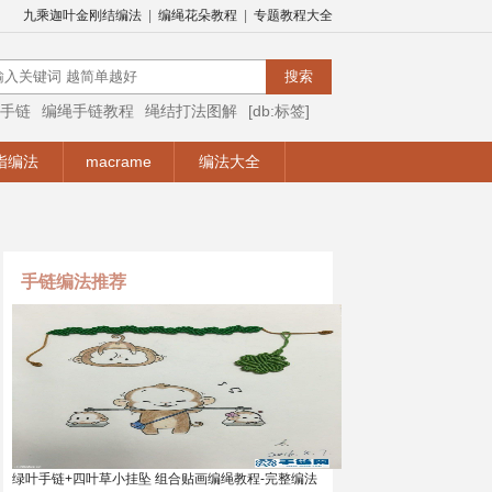
九乘迦叶金刚结编法
|
编绳花朵教程
|
专题教程大全
手链
编绳手链教程
绳结打法图解
[db:标签]
编绳视频
编绳手链视频教程
手链编法
指编法
macrame
编法大全
手链编法推荐
绿叶手链+四叶草小挂坠 组合贴画编绳教程-完整编法