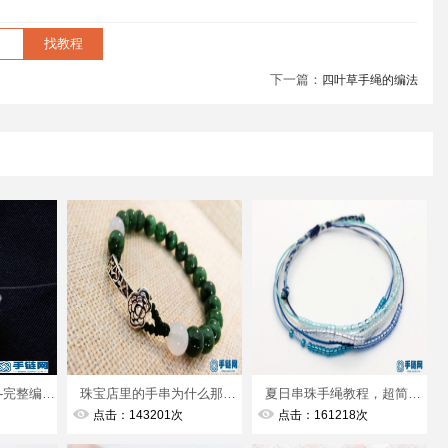
下一篇：
四叶草手绳的编法
串珠饰品编绳教程-完整编法步骤
珠宝店里的手串为什么那么精致，教你如何串珠更显高档，非常好学
夏日串珠手绳教程，超简单的，考验的是配色能力
点击：143201次
点击：161218次