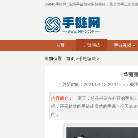
36840手链网_编绳手链教程图解视频，最全面手工编织
手链编法
首页
手链视频
当前位置：
首页
>
手链编法
>
华丽
更新时间：2021-04-13 20:14
关注度
内容简介：
夏天，总是裸露在外百的手腕上
绳，还是精致的手链或质感的手镯？今天368
的，