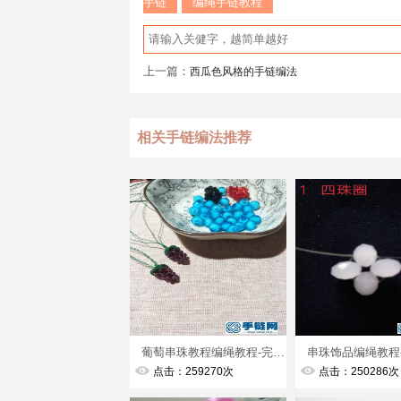
手链
编绳手链教程
上一篇：
西瓜色风格的手链编法
相关手链编法推荐
葡萄串珠教程编绳教程-完整编法步骤
点击：259270次
点击：250286次