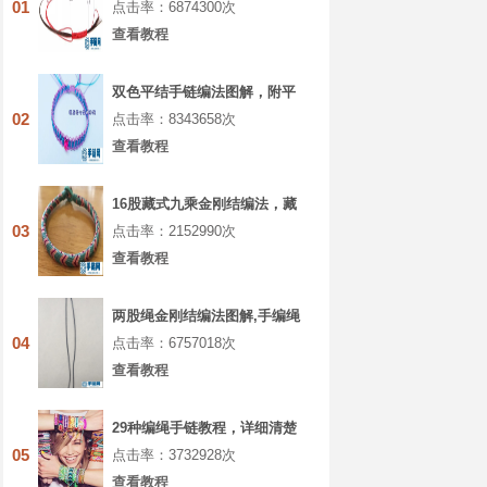
01
点击率：6874300次
查看教程
双色平结手链编法图解，附平
结手链收尾方法
02
点击率：8343658次
查看教程
16股藏式九乘金刚结编法，藏
叶金刚绳的编法图解
03
点击率：2152990次
查看教程
两股绳金刚结编法图解,手编绳
收尾结怎么打结
04
点击率：6757018次
查看教程
29种编绳手链教程，详细清楚
热门款式的图解
05
点击率：3732928次
查看教程