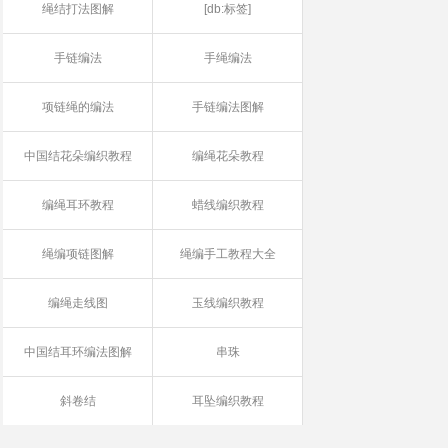
绳结打法图解
[db:标签]
手链编法
手绳编法
项链绳的编法
手链编法图解
中国结花朵编织教程
编绳花朵教程
编绳耳环教程
蜡线编织教程
绳编项链图解
绳编手工教程大全
编绳走线图
玉线编织教程
中国结耳环编法图解
串珠
斜卷结
耳坠编织教程