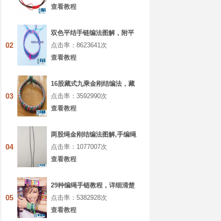
查看教程
双色平结手链编法图解，附平
结手链收尾方法
02
点击率：8623641次
查看教程
16股藏式九乘金刚结编法，藏
叶金刚绳的编法图解
03
点击率：3592990次
查看教程
两股绳金刚结编法图解,手编绳
收尾结怎么打结
04
点击率：1077007次
查看教程
29种编绳手链教程，详细清楚
热门款式的图解
05
点击率：5382928次
查看教程