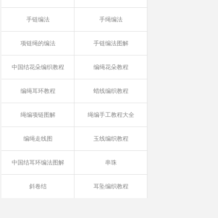
手链编法
手绳编法
项链绳的编法
手链编法图解
中国结花朵编织教程
编绳花朵教程
编绳耳环教程
蜡线编织教程
绳编项链图解
绳编手工教程大全
编绳走线图
玉线编织教程
中国结耳环编法图解
串珠
斜卷结
耳坠编织教程