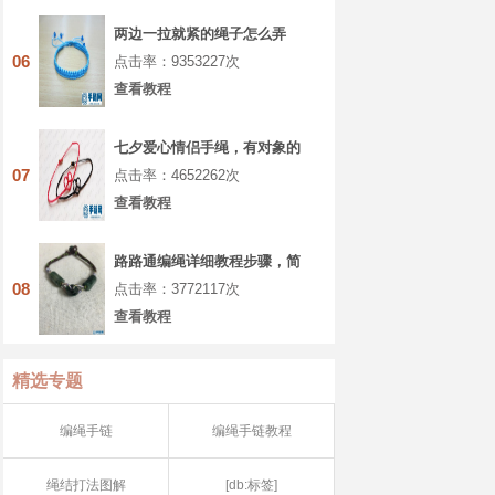
两边一拉就紧的绳子怎么弄
06
点击率：9353227次
查看教程
七夕爱心情侣手绳，有对象的
你一定要学着做
07
点击率：4652262次
查看教程
路路通编绳详细教程步骤，简
单八股辫手绳做法
08
点击率：3772117次
查看教程
精选专题
编绳手链
编绳手链教程
绳结打法图解
[db:标签]