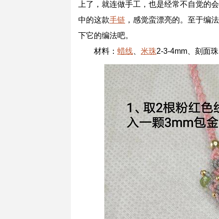
上了，就连做手工，也是经常不自觉的会
中的这款
手链
，感觉蛮漂亮的。至于编法
下它的编法吧。
材料：
蜡线
、
米珠
2-3-4mm、刻