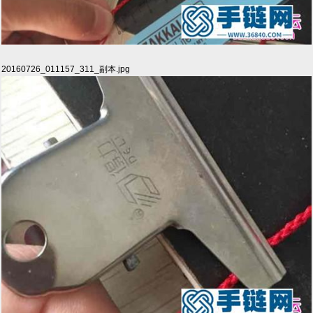
20160726_011157_311_副本.jpg