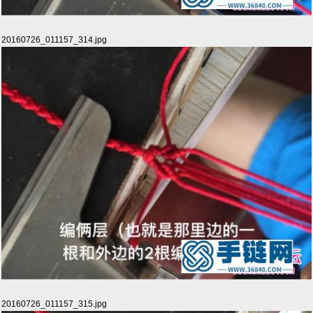
20160726_011157_314.jpg
20160726_011157_315.jpg