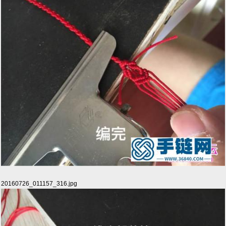
20160726_011157_316.jpg