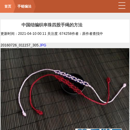
首页
手链编法
中国结编织串珠四股手绳的方法
更新时间：2021-04-10 00:11
关注度: 674258
作者：原作者查找中
20160726_011157_305.
JPG