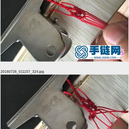
20160726_011157_324.jpg