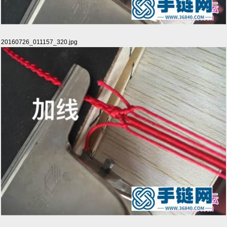
20160726_011157_320.jpg