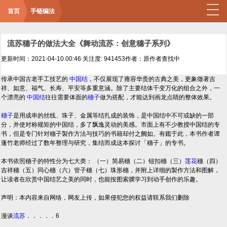
首页
手链编法
流苏穗子的做法大全《舞动流苏：创意穗子系列》
更新时间：2021-04-10 00:46
关注度: 941453
作者：原作者查找中
传承中国古老手工技艺的
中国结
，不仅展现了雍容华贵的古典之美，更象徵著吉
祥、如意、福气、长寿、平安等多重意涵。除了主要结体千变万化的组合之外，一
个漂亮的
中国结
往往需要体面的
穗子
做为搭配，才能达到画龙点睛的整体效果。
穗子
是用成串的丝线、珠子、金属等结扎成的装饰，是中国结中不可或缺的一部
分，并使对称规矩的中国结，多了飘逸灵动的美感。市面上有不少教授中国结的专
书，但是专门针对穗子製作方法与技巧的书籍却付之阙如。有鑑于此，本书作者谭
蓬竹老师经过了数年整理与研究，集结而成这本探讨「穗子」的专书。
本书依照穗子的特性分为七大类： （一）简易穗（二）钮扣穗（三）
莲花
穗（四）
吉祥穗（五）同心穗（六）管子穗（七）珠形穗，并附上详细的製作方法和图解，
让读者在欣赏中国结艺之美的同时，也能按图索骥学习到动手创作的乐趣。
声明：本内容来自网络，网友上传，如果侵犯您的权益请联系我们删除
漫谈
流苏
．．．．．6