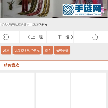
流苏
流苏穗子制作教程
穗子
编绳手链
猜你喜欢