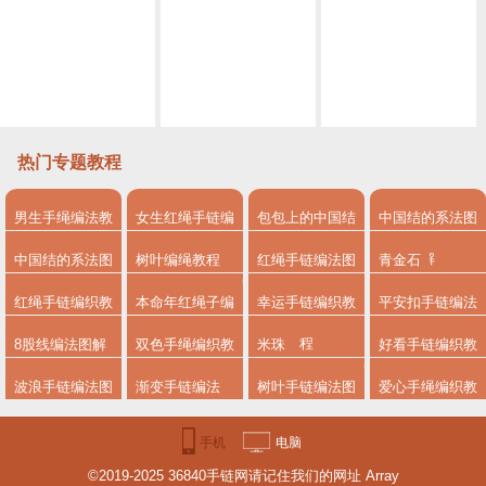
[编绳教程]古风流苏书签 简单仙气十足 编法用到了金刚结 讲到了制作流苏的方法 也可以做好挂在手机壳上 做一款美美的手机吊坠
“编古风手链”编一条可以搭配汉服的菩提莲花中国风流苏手链 其实日常也是可以戴的 哇哈哈
“编绳视频教程”昨夜星辰昨夜梦 一款细而精致的略偏中国风的四股辫+流苏手绳
“手工编绳”中国风桃花扇流苏、挂绳编织教程视频（补充）
来了 来了 教你手工DIY制作创意古风流苏挂饰编织教程视频
简单的加个流苏帽能能变美美的耳环 编绳教程视频耳环教程视频
热门专题教程
男生手绳编法教
女生红绳手链编
包包上的中国结
中国结的系法图
程
法
系法图解
解
中国结的系法图
树叶编绳教程
红绳手链编法图
青金石
解，分享简单易
解
红绳手链编织教
本命年红绳子编
幸运手链编织教
平安扣手链编法
学的编绳入门制
程
法
程
8股线编法图解
双色手绳编织教
米珠
好看手链编织教
作教程
程
程图解
波浪手链编法图
渐变手链编法
树叶手链编法图
爱心手绳编织教
解
解步骤
程
手机
电脑
©2019-2025 36840手链网请记住我们的网址 Array
版
版