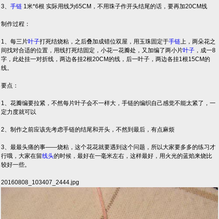
3、
手链
1米*6根 实际用线为65CM，不用珠子作开头结尾的话，要再加20CM线
制作过程：
1、每三片
叶子
打死结烧粘，之后叠加成错位双屋，用玉珠固定于
手链
上，两朵花之
间找对合适的位置，用线打死结固定，小花一花瓣处，又加编了两小片
叶子
，成一8
字，此处挂一对折线，两边各挂2根20CM的线，后一叶子，两边各挂1根15CM的
线。
要点：
1、花瓣编要拉紧，不然每片叶子会不一样大，手链的编织自己感觉不能太紧了，一
定力度就可以
2、制作之前应该先考虑手链的结尾和开头，不然到最后，有点麻烦
3、最最头痛的事——烧粘，这个花花就要遇到这个问题，所以大家要多多的练习才
行哦，大家在留
线头
的时候，最好在一毫米左右，这样最好，用火光的蓝焰来烧比
较好一些。
20160808_103407_2444.jpg