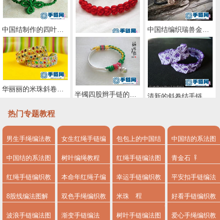
中国结制作的四叶草手链图解
中国结编织瑞兽金刚结手链教程
中国结编织天长地久红绳手链教程
华丽丽的米珠斜卷结手绳制作图解
半镯四股辫手链的编法步骤图
清新的斜卷结手链的详细编法
热门专题教程
男生手绳编法教
女生红绳手链编
包包上的中国结
中国结的系法图
程
法
系法图解
解
中国结的系法图
树叶编绳教程
红绳手链编法图
青金石
解，分享简单易
解
红绳手链编织教
本命年红绳子编
幸运手链编织教
平安扣手链编法
学的编绳入门制
程
法
程
8股线编法图解
双色手绳编织教
米珠
好看手链编织教
作教程
程
程图解
波浪手链编法图
渐变手链编法
树叶手链编法图
爱心手绳编织教