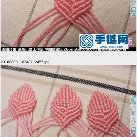
20160808_103407_2455.jpg