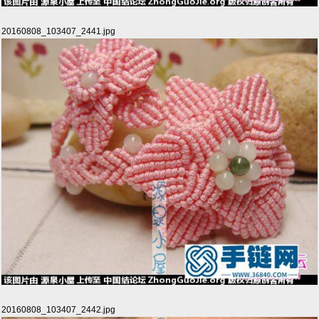
20160808_103407_2441.jpg
20160808_103407_2442.jpg