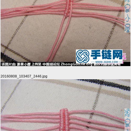
20160808_103407_2446.jpg