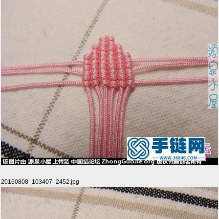
20160808_103407_2452.jpg