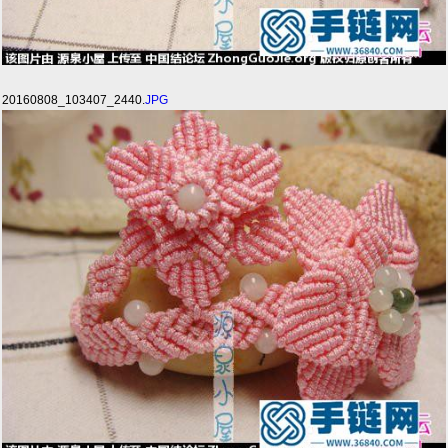
20160808_103407_2440.
JPG