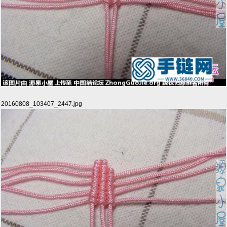
20160808_103407_2447.jpg