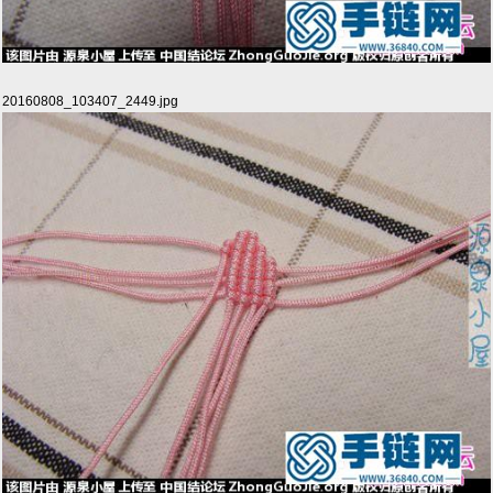
20160808_103407_2449.jpg