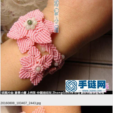
20160808_103407_2443.jpg