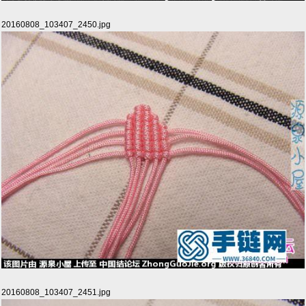
20160808_103407_2450.jpg
20160808_103407_2451.jpg