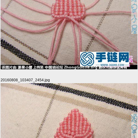
20160808_103407_2454.jpg