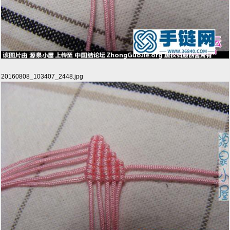
20160808_103407_2448.jpg