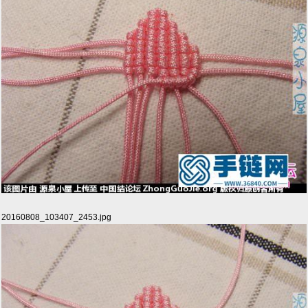
20160808_103407_2453.jpg