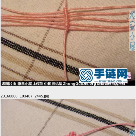
20160808_103407_2445.jpg