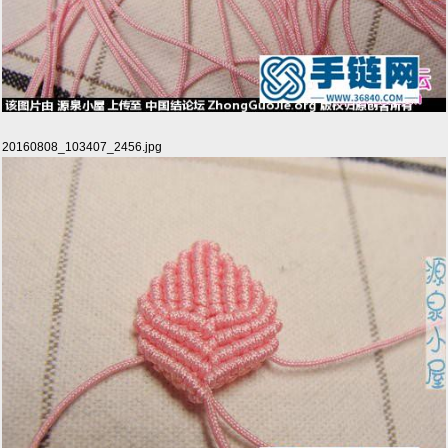
20160808_103407_2456.jpg