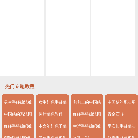
小白也能学会的古风挂饰 编绳教程视频挂饰古风教程视频 第1节
简单易上手的古风挂饰教程视频 编绳教程视频挂饰教程视频第2节
编绳教程视频黑天鹅胸针 丝巾扣 教程视频第1节
手工编绳蛇结超慢动作方法 快速学会编绳基础
编绳教程视频编绳基础 圆形4股辫编法
教你如何做平结花样手链 手工编绳串珠编绳教程视频
热门专题教程
男生手绳编法教
女生红绳手链编
包包上的中国结
中国结的系法图
程
法
系法图解
解
中国结的系法图
树叶编绳教程
红绳手链编法图
青金石
解，分享简单易
解
红绳手链编织教
本命年红绳子编
幸运手链编织教
平安扣手链编法
学的编绳入门制
程
法
程