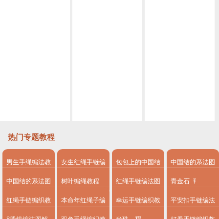
小白也能学会的古风挂饰 编绳教程视频挂饰古风教程视频 第1节
简单易上手的古风挂饰教程视频 编绳教程视频挂饰教程视频第2节
编绳教程视频黑天鹅胸针 丝巾扣 教程视频第1节
手工编绳蛇结超慢动作方法 快速学会编绳基础
编绳教程视频编绳基础 圆形4股辫编法
教你如何做平结花样手链 手工编绳串珠编绳教程视频
热门专题教程
男生手绳编法教
女生红绳手链编
包包上的中国结
中国结的系法图
程
法
系法图解
解
中国结的系法图
树叶编绳教程
红绳手链编法图
青金石
解，分享简单易
解
红绳手链编织教
本命年红绳子编
幸运手链编织教
平安扣手链编法
学的编绳入门制
程
法
程