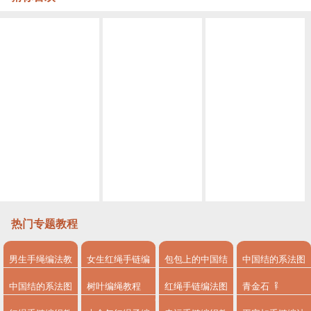
DIY本命年红绳
[编绳教程]古风流苏书签 简单仙气十足 编法用到了金刚结 讲到了制作流苏的方法 也可以做好挂在手机壳上 做一款美美的手机吊坠
小白也能学会的古风挂饰 编绳教程视频挂饰古风教程视频 第1节
［编绳］圆满结简约手绳 这是一款很适合做情侣款的手绳 红黑经典搭配 常用的四股辫编法,线圈的制作以及短绕线和蛇结的打法!
简单易上手的古风挂饰教程视频 编绳教程视频挂饰教程视频第2节
编绳教程- 双色金刚结情侣手绳 蛇结与包芯金刚结编法相结合的一款红黑经典配色的情侣手绳 情人节快到了 把你的心意送给他吧!
热门专题教程
男生手绳编法教
女生红绳手链编
包包上的中国结
中国结的系法图
程
法
系法图解
解
中国结的系法图
树叶编绳教程
红绳手链编法图
青金石