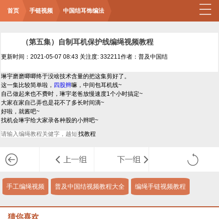
首页
手链视频
中国结耳饰编法
（第五集）自制耳机保护线编绳视频教程
更新时间：2021-05-07 08:43
关注度: 332211
作者：普及中国结
琳宇磨磨唧唧终于没啥技术含量的把这集剪好了。
这一集比较简单啦，
四股辫
嘛，中间包耳机线~
自己做起来也不费时，琳宇老爸放慢速度1个小时搞定~
大家在家自己弄也是花不了多长时间滴~
好啦，就酱吧~
找机会琳宇给大家录各种股的小辫吧~
手工编绳视频
普及中国结视频教程大全
编绳手链视频教程
猜你喜欢