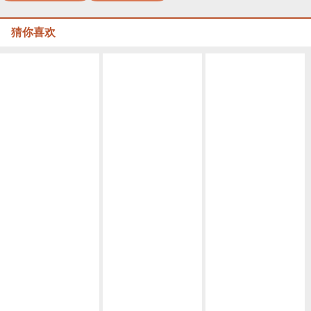
猜你喜欢
Macrame视频教程 by Afeng 编绳,6股绳编法（1）,Macrame视频教程 手链
Macrame视频教程，六股编绳教程款式二
Macrame视频教程 ,六股斜卷结手绳编织的方法
Macrame视频教程，清新外网手链编织步骤
Macrame视频教程，外网六线手绳编法详细教程
,Macrame视频教程 8股绳手链编法步骤