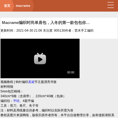
首页
macrame
Macrame编织时尚单肩包，入冬的第一款包包你安排了吗？
更新时间：2021-04-30 21:06
关注度: 905130
作者：蕓木手工编织
视频教程 | 钩针编织
圣诞
节主题漂亮书签
材料明细
5mm包芯棉绳：
340cm*8根（含肩带）、220cm*40根（包身）
编织结：
平结
、4股平编
工具：剪刀、卷尺、夹子等
注：材料及用线量仅供参考，编织时以实际所需为准
教程及图片来源网络，版权归原作者所有，本平台仅做整理分享，如有侵权请联系