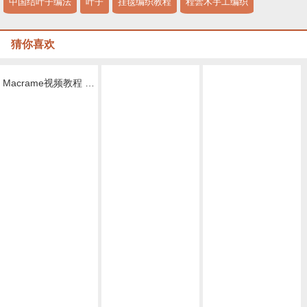
中国结叶子编法
叶子
挂毯编织教程
程蕓木手工编织
猜你喜欢
Macrame视频教程 by Afeng 编绳,6股绳编法（1）,Macrame视频教程 手链
Macrame视频教程，六股编绳教程款式二
Macrame视频教程 ,六股斜卷结手绳编织的方法
Macrame视频教程，清新外网手链编织步骤
Macrame视频教程，外网六线手绳编法详细教程
,Macrame视频教程 8股绳手链编法步骤