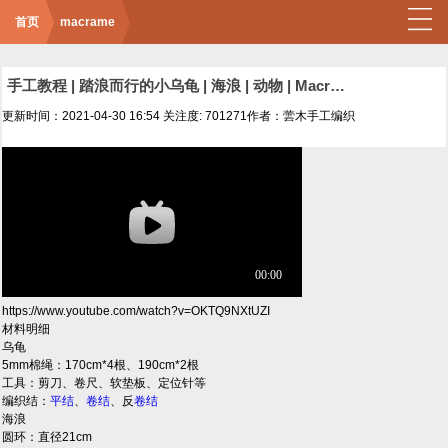
首页
macrame
手工教程 | 踏浪而行的小乌龟 | 海浪 | 动物 | Macrame编织
更新时间：2021-04-30 16:54
关注度: 701271
作者：蕓木手工编织
https://www.youtube.com/watch?v=OKTQ9NXtUZI
材料明细
乌龟
5mm棉绳：170cm*4根、190cm*2根
工具：剪刀、卷尺、软垫板、定位针等
编织结：
平结
、
卷结
、反
卷结
海浪
圆环：直径21cm