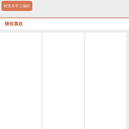
程蕓木手工编织
猜你喜欢
Macrame视频教程 by Afeng 编绳,6股绳编法（1）,Macrame视频教程 手链
Macrame视频教程，六股编绳教程款式二
Macrame视频教程 ,六股斜卷结手绳编织的方法
Macrame视频教程，清新外网手链编织步骤
Macrame视频教程，外网六线手绳编法详细教程
,Macrame视频教程 8股绳手链编法步骤