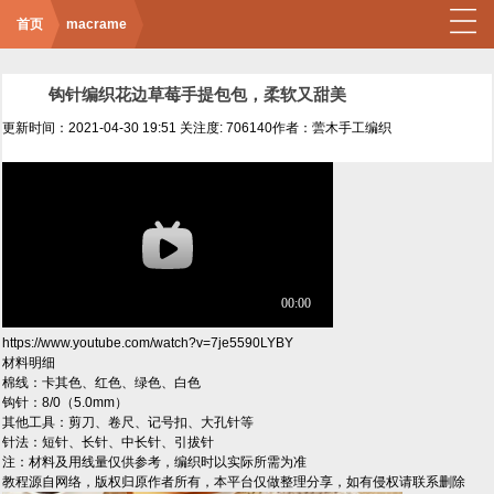
首页
macrame
钩针编织花边草莓手提包包，柔软又甜美
更新时间：2021-04-30 19:51
关注度: 706140
作者：蕓木手工编织
https://www.youtube.com/watch?v=7je5590LYBY
材料明细
棉线：卡其色、红色、绿色、白色
钩针：8/0（5.0mm）
其他工具：剪刀、卷尺、记号扣、大孔针等
针法：短针、长针、中长针、引拔针
注：材料及用线量仅供参考，编织时以实际所需为准
教程源自网络，版权归原作者所有，本平台仅做整理分享，如有侵权请联系删除