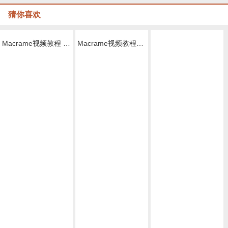
猜你喜欢
Macrame视频教程 by Afeng 编绳,6股绳编法（1）,Macrame视频教程 手链
Macrame视频教程，六股编绳教程款式二
Macrame视频教程 ,六股斜卷结手绳编织的方法
Macrame视频教程，清新外网手链编织步骤
Macrame视频教程，外网六线手绳编法详细教程
,Macrame视频教程 8股绳手链编法步骤