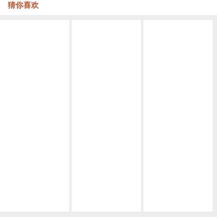
猜你喜欢
Macrame视频教程 by Afeng 编绳,6股绳编法（1）,Macrame视频教程 手链
Macrame视频教程，六股编绳教程款式二
Macrame视频教程 ,六股斜卷结手绳编织的方法
Macrame视频教程，清新外网手链编织步骤
Macrame视频教程，外网六线手绳编法详细教程
,Macrame视频教程 8股绳手链编法步骤