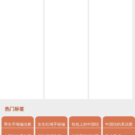
Macrame视频教程，六股编绳教程款式二
Macrame视频教程 ,六股斜卷结手绳编织的方法
Macrame视频教程，清新外网手链编织步骤
Macrame视频教程，外网六线手绳编法详细教程
,Macrame视频教程 8股绳手链编法步骤
Macrame视频教程,八股编绳手链教程
Macrame视频教程 手链,八股编绳教程视频教程
Macrame视频教程手链编绳，外网花边手链详细做法
热门标签
男生手绳编法教
女生红绳手链编
包包上的中国结
中国结的系法图