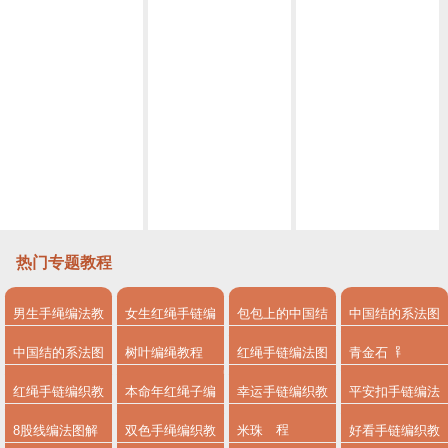
小白也能学会的古风挂饰 编绳教程视频挂饰古风教程视频 第1节
简单易上手的古风挂饰教程视频 编绳教程视频挂饰教程视频第2节
编绳教程视频黑天鹅胸针 丝巾扣 教程视频第1节
手工编绳蛇结超慢动作方法 快速学会编绳基础
编绳教程视频编绳基础 圆形4股辫编法
教你如何做平结花样手链 手工编绳串珠编绳教程视频
热门专题教程
男生手绳编法教
女生红绳手链编
包包上的中国结
中国结的系法图
程
法
系法图解
解
中国结的系法图
树叶编绳教程
红绳手链编法图
青金石
解，分享简单易
解
红绳手链编织教
本命年红绳子编
幸运手链编织教
平安扣手链编法
学的编绳入门制
程
法
程
8股线编法图解
双色手绳编织教
米珠
好看手链编织教