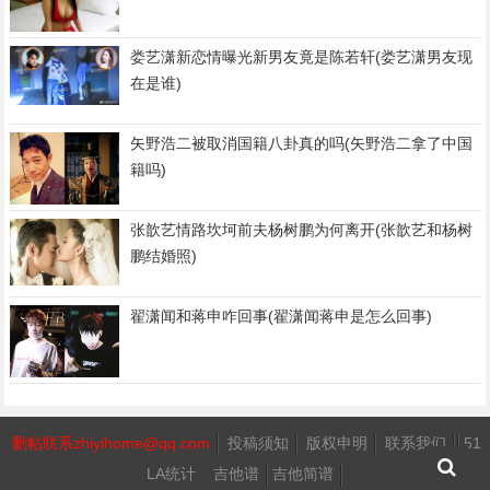
娄艺潇新恋情曝光新男友竟是陈若轩(娄艺潇男友现
在是谁)
矢野浩二被取消国籍八卦真的吗(矢野浩二拿了中国
籍吗)
张歆艺情路坎坷前夫杨树鹏为何离开(张歆艺和杨树
鹏结婚照)
翟潇闻和蒋申咋回事(翟潇闻蒋申是怎么回事)
删帖联系zhiyihome@qq.com
投稿须知
版权申明
联系我们
51
LA统计
吉他谱
吉他简谱