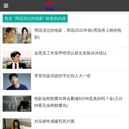
包含 "周迅演过的电影" 标签的内容
周迅演过的电影，周迅2022年新(周迅将上映的电
影)
金恩圣工作室声明否认前女友陈沐沐指认
李荣浩提词器的字比别人大一倍
电影金刚骷髅岛将会删减8分钟是真的吗？金(几分
钟看完金刚骷髅岛)
刘乐妍性感爆乳照片图