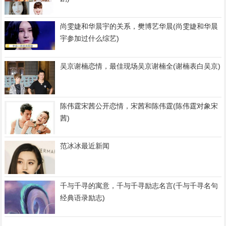
尚雯婕和华晨宇的关系，樊博艺华晨(尚雯婕和华晨
宇参加过什么综艺)
吴京谢楠恋情，最佳现场吴京谢楠全(谢楠表白吴京)
陈伟霆宋茜公开恋情，宋茜和陈伟霆(陈伟霆对象宋
茜)
范冰冰最近新闻
千与千寻的寓意，千与千寻励志名言(千与千寻名句
经典语录励志)