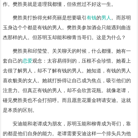
作。樊胜美就是道理我都懂，但依然过不好这一生。
樊胜美打扮得光鲜亮丽是想要吸引
有钱
的
男人
。而苏明
玉身边个个都是有钱的男人。樊胜美参加酒会只能遇到曲连
杰那样的人。但苏明玉却能和柳青当哥们。这是为什么？
樊胜美和邱莹莹、关关聊天的时候，什么都懂。她有一
套自己的
恋爱
观念：太容易得到的，压根不会珍惜。她看上
去很了解男人，却不了解有钱的男人。她知道，有钱的男人
喜欢貌美的女人。她就打扮得让自己成为焦点，吸引他们的
注意力。但真正有钱的男人，却不会欣赏花瓶。就像老谭，
碰见樊胜美也不会打招呼。而且愿意花重金聘请安迪。这就
是本质的区别。
安迪能和老谭成为朋友，苏明玉能和柳青成为哥们，靠
的都是他们自身的能力。老谭需要安迪这样一个排头兵为他