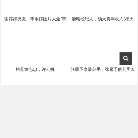
谢婷婷男友，李雨婷图片大全(李
鹿晗经纪人，杨天真年收入(杨天
雨婷的个人资料)
真鹿晗解约)
柯蓝黄志忠，许云帆
张馨予李晨分手，张馨予的前男友
是(张馨予前任李晨)
黄绮珊婚姻，结过8次婚的外国明
陈小春比应儿大几岁，陈小春应釆
星(黄绮珊现在的老公)
儿(应釆儿几岁与陈小春结婚的)