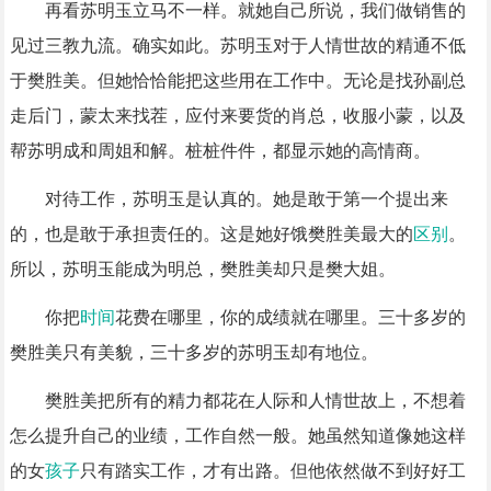
再看苏明玉立马不一样。就她自己所说，我们做销售的
见过三教九流。确实如此。苏明玉对于人情世故的精通不低
于樊胜美。但她恰恰能把这些用在工作中。无论是找孙副总
走后门，蒙太来找茬，应付来要货的肖总，收服小蒙，以及
帮苏明成和周姐和解。桩桩件件，都显示她的高情商。
对待工作，苏明玉是认真的。她是敢于第一个提出来
的，也是敢于承担责任的。这是她好饿樊胜美最大的
区别
。
所以，苏明玉能成为明总，樊胜美却只是樊大姐。
你把
时间
花费在哪里，你的成绩就在哪里。三十多岁的
樊胜美只有美貌，三十多岁的苏明玉却有地位。
樊胜美把所有的精力都花在人际和人情世故上，不想着
怎么提升自己的业绩，工作自然一般。她虽然知道像她这样
的女
孩子
只有踏实工作，才有出路。但他依然做不到好好工