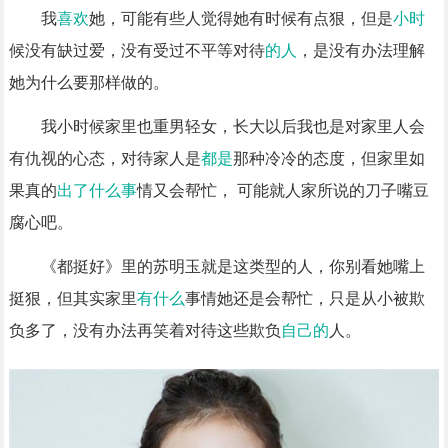
我
喜欢
她，可能有些人觉得她有时候有点狠，但是
小时
候没有缺过爱，没有受过不平等对待
的人
，是没有办法理解
她为什么要那样做的。
我小时候家里也重男轻女，长大以后我也是对家里人会
有仇视的心态，对待家人是
都是
那种冷冷的态度，但家里如
果真的
出了
什么事
情又会帮忙， 可能就人家所说的刀子嘴豆
腐心吧。
《都挺好》里的苏明玉就是这类型的人，你别看她嘴上
挺狠，但其实家里
有什么
事情她还是会帮忙，只是从小被欺
负多了，没有办法再笑着对待这些欺负
自己的
人。