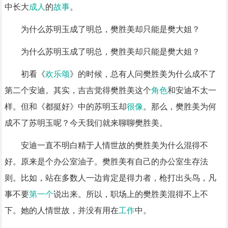
中长大
成人
的
故事
。
为什么苏明玉成了明总，樊胜美却只能是樊大姐？
为什么苏明玉成了明总，樊胜美却只能是樊大姐？
初看《
欢乐颂
》的时候，总有人问樊胜美为什么成不了
第二个安迪。其实，吉吉觉得樊胜美这个
角色
和安迪不太一
样。但和《都挺好》中的苏明玉却
很像
。那么，樊胜美为何
成不了苏明玉呢？今天我们就来聊聊樊胜美。
安迪一直不明白精于人情世故的樊胜美为什么混得不
好。原来是个办公室油子。樊胜美有自己的办公室生存法
则。比如，站在多数人一边肯定是得力者，枪打出头鸟，凡
事不要
第一个
说出来。所以，职场上的樊胜美混得不上不
下。她的人情世故，并没有用在
工作
中。