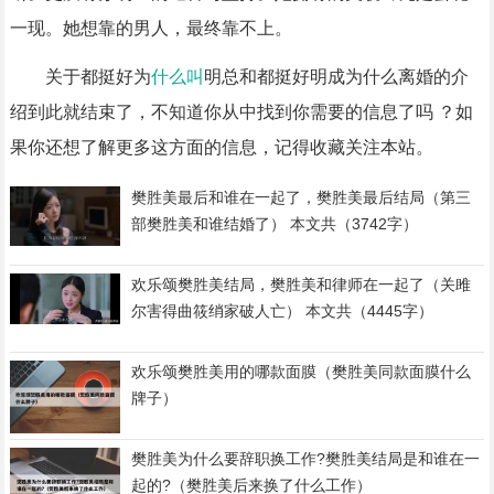
一现。她想靠的男人，最终靠不上。
关于都挺好为
什么叫
明总和都挺好明成为什么离婚的介
绍到此就结束了，不知道你从中找到你需要的信息了吗 ？如
果你还想了解更多这方面的信息，记得收藏关注本站。
樊胜美最后和谁在一起了，樊胜美最后结局（第三
部樊胜美和谁结婚了） 本文共（3742字）
欢乐颂樊胜美结局，樊胜美和律师在一起了（关雎
尔害得曲筱绡家破人亡） 本文共（4445字）
欢乐颂樊胜美用的哪款面膜（樊胜美同款面膜什么
牌子）
樊胜美为什么要辞职换工作?樊胜美结局是和谁在一
起的?（樊胜美后来换了什么工作）