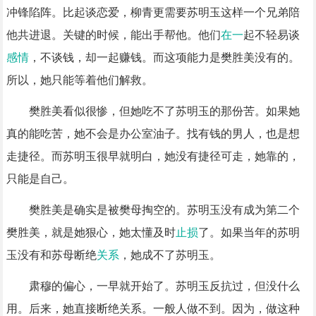
冲锋陷阵。比起谈恋爱，柳青更需要苏明玉这样一个兄弟陪
他共进退。关键的时候，能出手帮他。他们
在一
起不轻易谈
感情
，不谈钱，却一起赚钱。而这项能力是樊胜美没有的。
所以，她只能等着他们解救。
樊胜美看似很惨，但她吃不了苏明玉的那份苦。如果她
真的能吃苦，她不会是办公室油子。找有钱的男人，也是想
走捷径。而苏明玉很早就明白，她没有捷径可走，她靠的，
只能是自己。
樊胜美是确实是被樊母掏空的。苏明玉没有成为第二个
樊胜美，就是她狠心，她太懂及时
止损
了。如果当年的苏明
玉没有和苏母断绝
关系
，她成不了苏明玉。
肃穆的偏心，一早就开始了。苏明玉反抗过，但没什么
用。后来，她直接断绝关系。一般人做不到。因为，做这种