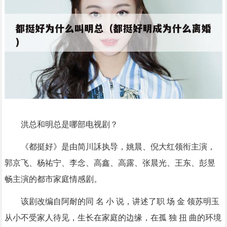
洪总和明总是哪部电视剧？
《都挺好》是由简川訸执导，姚晨、倪大红领衔主演，
郭京飞、杨祐宁、李念、高鑫、高露、张晨光、王东、彭昱
畅主演的都市家庭情感剧。
该剧改编自阿耐的同 名 小 说，讲述了职 场 金 领苏明玉
从小不受家人待见，生长在家庭的边缘，在孤 独 扭 曲的环境