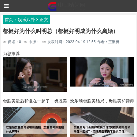
首页
娱乐八卦
正文
都挺好为什么叫明总（都挺好明成为什么离婚）
阅读：0
来源：
发表时间：2023-04-19 12:55
作者：王淑勇
为您推荐
樊胜美最后和谁在一起了，樊胜美
欢乐颂樊胜美结局，樊胜美和律师
最后结局（第三部樊胜美和谁结婚
在一起了（关雎尔害得曲筱绡家破
了） 本文共（3742字）
人亡） 本文共（4445字）